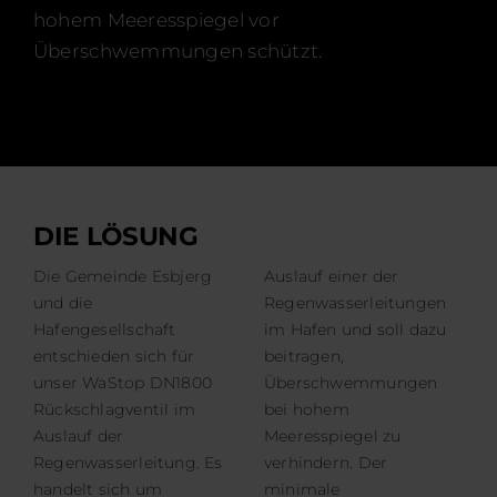
hohem Meeresspiegel vor
Überschwemmungen schützt.
DIE LÖSUNG
Die Gemeinde Esbjerg
Auslauf einer der
und die
Regenwasserleitungen
Hafengesellschaft
im Hafen und soll dazu
entschieden sich für
beitragen,
unser WaStop DN1800
Überschwemmungen
Rückschlagventil im
bei hohem
Auslauf der
Meeresspiegel zu
Regenwasserleitung. Es
verhindern. Der
handelt sich um
minimale