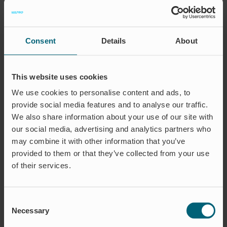
Starkregen und extreme
Wetterlagen. Die gute Nachricht ist,
dass es Möglichkeiten gibt, die
Gefahr von Überschwemmungen zu
Consent
Details
About
vermeiden und zu minimieren.
Unsere patentierten
Rückschlagventile haben Tausende
This website uses cookies
von Überschwemmungen
We use cookies to personalise content and ads, to
verhindert.
provide social media features and to analyse our traffic.
We also share information about your use of our site with
MEHR LESEN
our social media, advertising and analytics partners who
may combine it with other information that you’ve
provided to them or that they’ve collected from your use
of their services.
Consent
Necessary
Selection