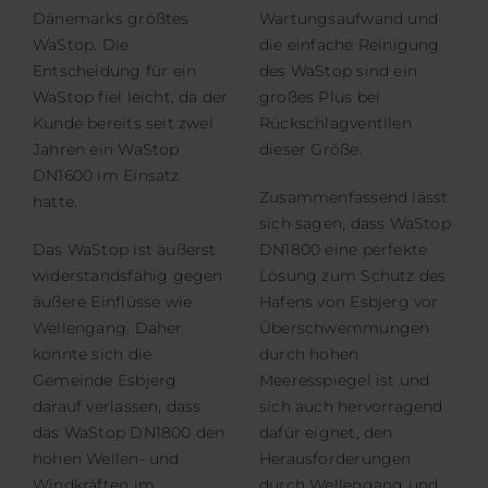
Dänemarks größtes
Wartungsaufwand und
WaStop. Die
die einfache Reinigung
Entscheidung für ein
des WaStop sind ein
WaStop fiel leicht, da der
großes Plus bei
Kunde bereits seit zwei
Rückschlagventilen
Jahren ein WaStop
dieser Größe.
DN1600 im Einsatz
Zusammenfassend lässt
hatte.
sich sagen, dass WaStop
Das WaStop ist äußerst
DN1800 eine perfekte
widerstandsfähig gegen
Lösung zum Schutz des
äußere Einflüsse wie
Hafens von Esbjerg vor
Wellengang. Daher
Überschwemmungen
konnte sich die
durch hohen
Gemeinde Esbjerg
Meeresspiegel ist und
darauf verlassen, dass
sich auch hervorragend
das WaStop DN1800 den
dafür eignet, den
hohen Wellen- und
Herausforderungen
Windkräften im
durch Wellengang und