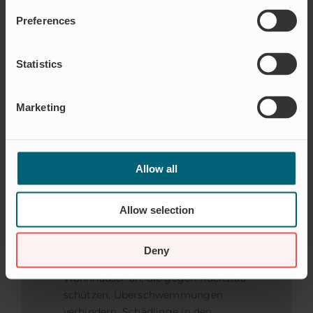
Preferences
Statistics
Marketing
EINSATZGEBIET
Allow all
HAUSHALT
Sie sollen sich zu Hause nie mit
Allow selection
einem überfluteten Keller oder
Gerüchen aus den Abflussrohren
herumärgern müssen. Wir bieten
Deny
speziell angepasste Produkte für
Wohnhäuser an, die gegen Rückstau
schützen, Überschwemmungen
verhindern, Schädlinge in den