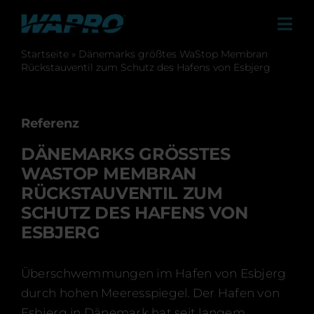
Skip
to
Tog
content
Navi
Startseite
»
Dänemarks größtes WaStop Membran
Produkte
Rückstauventil zum Schutz des Hafens von Esbjerg
Lösungen
Vertriebspartner
Referenz
DÄNEMARKS GRÖSSTES W
Referenzen
ASTOP MEMBRAN R
Über uns und unsere Lebenseinstellung
ÜCKSTAUVENTIL ZUM S
CHUTZ DES HAFENS VON E
Karriere
SBJERG
Neuigkeiten & Presse
Überschwemmungen im Hafen von Esbjerg
Events
durch hohen Meeresspiegel. Der Hafen von
Esbjerg in Dänemark hat seit langem