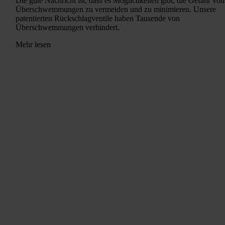
Die gute Nachricht ist, dass es Möglichkeiten gibt, die Gefahr von
Überschwemmungen zu vermeiden und zu minimieren. Unsere
patentierten Rückschlagventile haben Tausende von
Überschwemmungen verhindert.
Mehr lesen