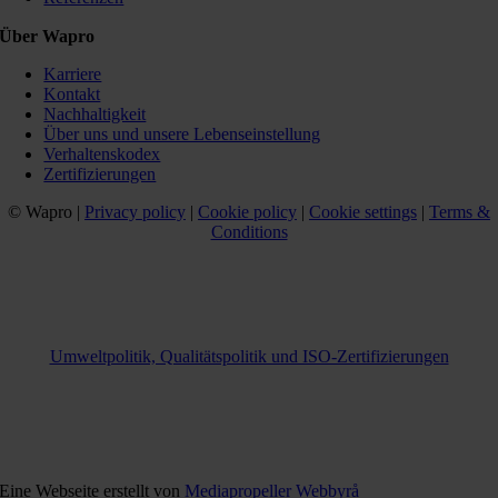
Über Wapro
Karriere
Kontakt
Nachhaltigkeit
Über uns und unsere Lebenseinstellung
Verhaltenskodex
Zertifizierungen
© Wapro |
Privacy policy
|
Cookie policy
|
Cookie settings
|
Terms &
Conditions
Umweltpolitik, Qualitätspolitik und ISO-Zertifizierungen
Eine Webseite erstellt von
Mediapropeller Webbyrå