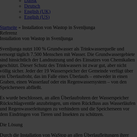
Dansk
Deutsch
English (UK)
English (US)
Startseite
»
Installation von Wastop in Svenljunga
Referenz
Installation von Wastop in Svenljunga
Svenljunga nutzt 100 % Grundwasser als Trinkwasserquelle und
versorgt täglich 7.500 Menschen mit Wasser. Die Grundwassergebiete
sind hinsichtlich der Landnutzung und des Einsatzes von Chemikalien
geschützt. Dieser Schutz des Trinkwassers ist zwar gut, aber nicht
völlig sicher. Jeder der 19 Wasserspeicher der Gemeinde verfügt über
ein Überlaufrohr, das im Falle eines Überlaufs – entweder in einen
Graben, einen Wasserlauf oder ein Regenwassersystem – von den
Speicherseen abfließt.
Es wurde beschlossen, an allen Überlaufrohren der Wasserspeicher
Rückschlagventile anzubringen, um einen Rückfluss aus Wasserläufen
und Regenwasserleitungen zu verhindern und die Speicherseen vor
dem Eindringen von Tieren und Insekten zu schützen.
Die Lösung
Durch die Installation von WaStop an allen Überlaufleitungen ihrer