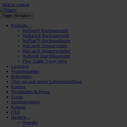
Skip to content
Toggle Navigation
Produkte
WaStop® Rückstauventil
WaBack® Rückstauventil
WaFlap™ Rückstauklappe
WaGate® Absperrventile
WaGate® Absperrschieber
WaReg® Durchflussregler
Flow Guide 3-way valve
Lösungen
Vertriebspartner
Referenzen
Über uns und unsere Lebenseinstellung
Karriere
Neuigkeiten & Presse
Events
Zertifizierungen
Kontakt
FAQ
Deutsch
Svenska