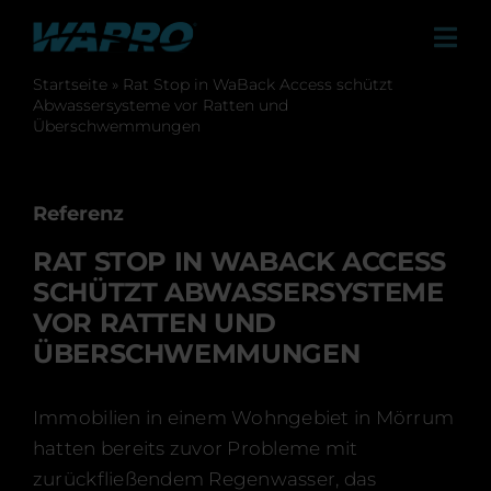
Skip
to
Tog
content
Navi
Startseite
»
Rat Stop in WaBack Access schützt
Produkte
Abwassersysteme vor Ratten und
Überschwemmungen
Lösungen
Vertriebspartner
Referenz
Referenzen
RAT STOP IN WABACK ACCESS
SCHÜTZT ABWASSERSYSTEME
Über uns und unsere Lebenseinstellung
VOR RATTEN UND
Karriere
ÜBERSCHWEMMUNGEN
Neuigkeiten & Presse
Immobilien in einem Wohngebiet in Mörrum
Events
hatten bereits zuvor Probleme mit
zurückfließendem Regenwasser, das