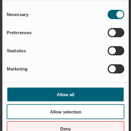
dass es Möglichkeiten gibt, die
Consent
Gefahr von Überschwemmungen zu
Necessary
Selection
vermeiden und zu minimieren.
Unsere patentierten
Rückschlagventile haben Tausende
Preferences
von Überschwemmungen
verhindert.
Statistics
MEHR LESEN
Marketing
Allow all
Allow selection
Deny