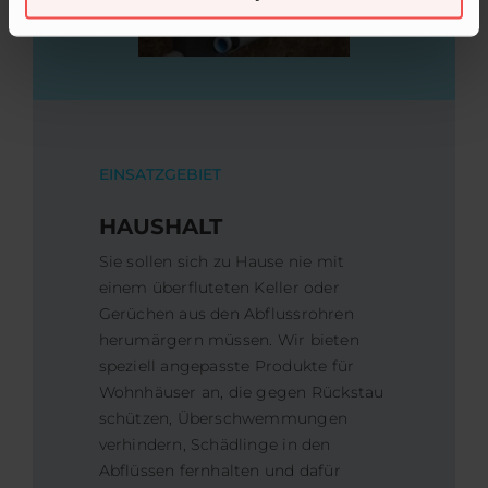
EINSATZGEBIET
HAUSHALT
Sie sollen sich zu Hause nie mit
einem überfluteten Keller oder
Gerüchen aus den Abflussrohren
herumärgern müssen. Wir bieten
speziell angepasste Produkte für
Wohnhäuser an, die gegen Rückstau
schützen, Überschwemmungen
verhindern, Schädlinge in den
Abflüssen fernhalten und dafür