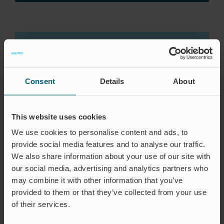
Consent
Details
About
This website uses cookies
We use cookies to personalise content and ads, to
provide social media features and to analyse our traffic.
EINSATZGEBIET
We also share information about your use of our site with
our social media, advertising and analytics partners who
HOCHWASSERSCHUTZ
may combine it with other information that you’ve
provided to them or that they’ve collected from your use
Immer häufiger erleben wir
of their services.
Starkregen und extreme
Wetterlagen. Die gute Nachricht ist,