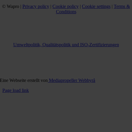
© Wapro |
Privacy policy
|
Cookie policy
|
Cookie settings
|
Terms &
Conditions
Umweltpolitik, Qualitätspolitik und ISO-Zertifizierungen
Eine Webseite erstellt von
Mediapropeller Webbyrå
Page load link