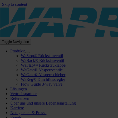
Skip to content
Toggle Navigation
Produkte
WaStop® Rückstauventil
WaBack® Rückstauventil
WaFlap™ Rückstauklappe
WaGate® Absperrventile
WaGate® Absperrschieber
WaReg® Durchflussregler
Flow Guide 3-way valve
Lösungen
Vertriebspartner
Referenzen
Über uns und unsere Lebenseinstellung
Karriere
Neuigkeiten & Presse
Events