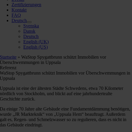
Zertifizierungen
Kontakt
FAQ
Deutsch
Svenska
Dansk
Deutsch
English (UK)
English (US)
Startseite
»
WaStop Spygattbrunn schützt Immobilien vor
Überschwemmungen in Uppsala
Referenz
WaStop Spygattbrunn schützt Immobilien vor Überschwemmungen in
Uppsala
Uppsala ist eine der ältesten Städte Schwedens, etwa 70 Kilometer
nördlich von Stockholm, und blickt auf eine jahrhundertealte
Geschichte zurück.
Da einige 70 Jahre alte Gebäude eine Fundamentdämmung benötigen,
wurde „JR Markteknik“ von „Uppsala Hem“ beauftragt. Außerdem
galt es, Regen- und Schmelzwasser so zu regulieren, dass es nicht in
das Gebäude eindringt.