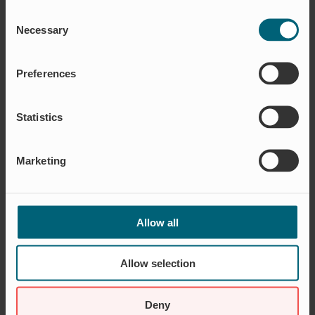
CASE
Consent
Necessary
Selection
HOCHWASSERSCHUTZ
WARSCHAU
Preferences
Die Installation von WaStop an einem Fallrohr
verhindert effektiv, dass Hochwasser in das
Regenwassersystem eindringt, selbst bei
Statistics
extremen Wasserständen. Dadurch werden
Überschwemmungen dieser Art wirksam
Marketing
verhindert. Regenwasser kann weiterhin in den
Fluss abgeleitet werden, gelangt aber nicht in
das System.
Allow all
Eine äußerst erfolgreiche Lösung, die seit ihrer
Installation viele Häuser und Menschen vor
Allow selection
Ereignissen wie dem von 2010 geschützt hat.
LÄS MER
Deny