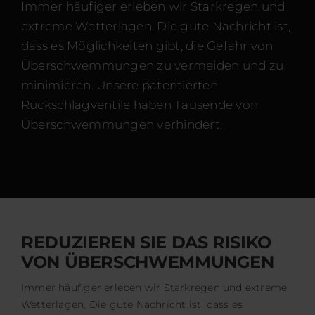
Zertifi
Immer häufiger erleben wir Starkregen und
extreme Wetterlagen. Die gute Nachricht ist,
Ko
dass es Möglichkeiten gibt, die Gefahr von
Überschwemmungen zu vermeiden und zu
minimieren. Unsere patentierten
De
Rückschlagventile haben Tausende von
Überschwemmungen verhindert.
REDUZIEREN SIE DAS RISIKO
VON ÜBERSCHWEMMUNGEN
Immer häufiger erleben wir Starkregen und extreme
Wetterlagen. Die gute Nachricht ist, dass es