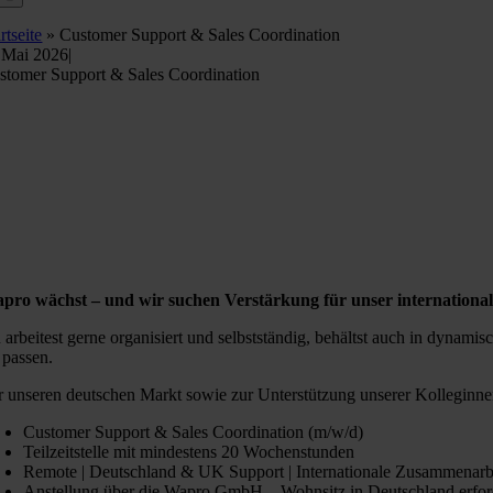
rtseite
»
Customer Support & Sales Coordination
 Mai 2026
|
stomer Support & Sales Coordination
pro wächst – und wir suchen Verstärkung für unser internationa
 arbeitest gerne organisiert und selbstständig, behältst auch in dynam
 passen.
r unseren deutschen Markt sowie zur Unterstützung unserer Kolleginnen
Customer Support & Sales Coordination (m/w/d)
Teilzeitstelle mit mindestens 20 Wochenstunden
Remote | Deutschland & UK Support | Internationale Zusammenarb
Anstellung über die Wapro GmbH – Wohnsitz in Deutschland erfor