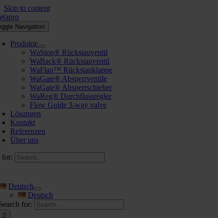
Skip to content
oggle Navigation
Produkte
WaStop® Rückstauventil
WaBack® Rückstauventil
WaFlap™ Rückstauklappe
WaGate® Absperrventile
WaGate® Absperrschieber
WaReg® Durchflussregler
Flow Guide 3-way valve
Lösungen
Kontakt
Referenzen
Über uns
 for:
Deutsch
Deutsch
Search for: