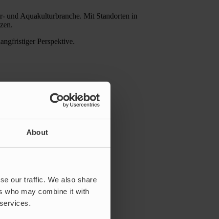
- und Aquakulturbranche. Mit Standorten in
zen.
ngfristiger Perspektive.
 bewegen
About
se our traffic. We also share
ers who may combine it with
 services.