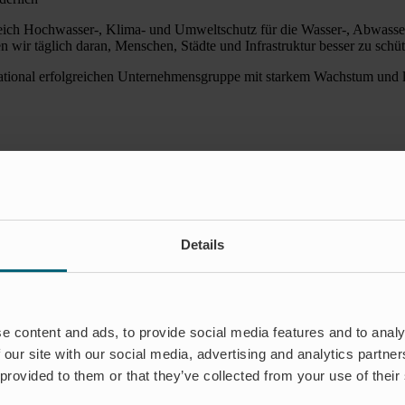
ich Hochwasser-, Klima- und Umweltschutz für die Wasser-, Abwasser
ir täglich daran, Menschen, Städte und Infrastruktur besser zu schüt
ational erfolgreichen Unternehmensgruppe mit starkem Wachstum und la
m Support
, Infrastruktur und Umwelt beizutragen – und dabei wirklich etwas zu
Details
e content and ads, to provide social media features and to analy
 our site with our social media, advertising and analytics partn
 provided to them or that they’ve collected from your use of their