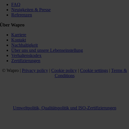
FAQ
Neuigkeiten & Presse
Referenzen
Über Wapro
Karriere
Kontakt
Nachhaltigkeit
Über uns und unsere Lebenseinstellung
Verhaltenskodex
Zertifizierungen
© Wapro |
Privacy policy
|
Cookie policy
|
Cookie settings
|
Terms &
Conditions
Umweltpolitik, Qualitätspolitik und ISO-Zertifizierungen