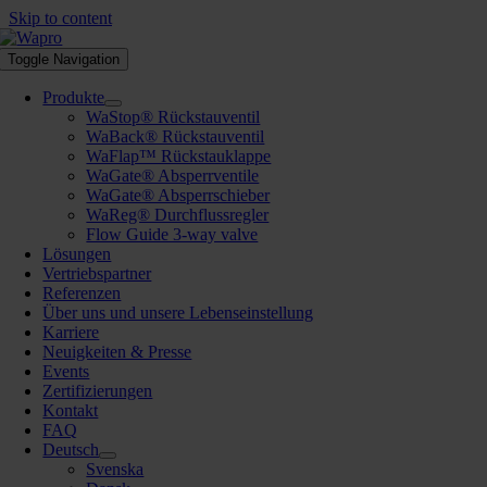
Skip to content
Toggle Navigation
Produkte
WaStop® Rückstauventil
WaBack® Rückstauventil
WaFlap™ Rückstauklappe
WaGate® Absperrventile
WaGate® Absperrschieber
WaReg® Durchflussregler
Flow Guide 3-way valve
Lösungen
Vertriebspartner
Referenzen
Über uns und unsere Lebenseinstellung
Karriere
Neuigkeiten & Presse
Events
Zertifizierungen
Kontakt
FAQ
Deutsch
Svenska