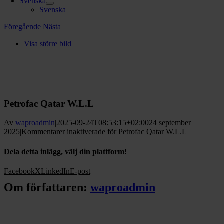
Svenska
Svenska
Föregående
Nästa
Visa större bild
Petrofac Qatar W.L.L
Av
waproadmin
|
2025-09-24T08:53:15+02:00
24 september
2025
|
Kommentarer inaktiverade
för Petrofac Qatar W.L.L
Dela detta inlägg, välj din plattform!
Facebook
X
LinkedIn
E-post
Om författaren:
waproadmin