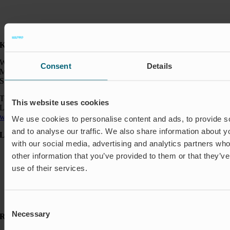
Kontakt:
Wapro AB
Consent
Details
Munkahusvägen 103
SE-37431 Karlshamn
Telefon: +46 454 185 10
This website uses cookies
Logistik: +46 72 559 94 27
wapro@wapro.com
We use cookies to personalise content and ads, to provide s
and to analyse our traffic. We also share information about yo
Lösningar
with our social media, advertising and analytics partners wh
Avstängning & Styrning
other information that you’ve provided to them or that they’v
Akvakultur
use of their services.
Bostäder
Flödesreglering
Insekter & Odör
Översvämningsskydd
Consent
Necessary
Selection
Resurser