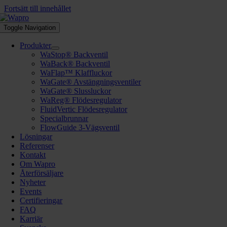
Fortsätt till innehållet
Toggle Navigation
Produkter
WaStop® Backventil
WaBack® Backventil
WaFlap™ Klaffluckor
WaGate® Avstängningsventiler
WaGate® Slussluckor
WaReg® Flödesregulator
FluidVertic Flödesregulator
Specialbrunnar
FlowGuide 3-Vägsventil
Lösningar
Referenser
Kontakt
Om Wapro
Återförsäljare
Nyheter
Events
Certifieringar
FAQ
Karriär