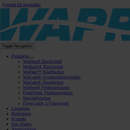
Fortsätt till innehållet
Toggle Navigation
Produkter
WaStop® Backventil
WaBack® Backventil
WaFlap™ Klaffluckor
WaGate® Avstängningsventiler
WaGate® Slussluckor
WaReg® Flödesregulator
FluidVertic Flödesregulator
Specialbrunnar
FlowGuide 3-Vägsventil
Lösningar
Referenser
Kontakt
Om Wapro
Återförsäljare