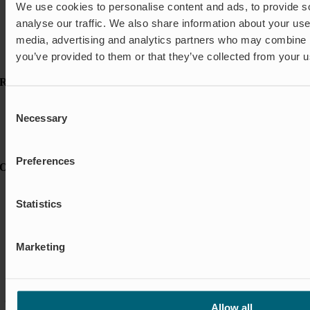
We use cookies to personalise content and ads, to provide s
Akvakultur
Bostäder
analyse our traffic. We also share information about your use 
Flödesreglering
media, advertising and analytics partners who may combine it
Insekter & Odör
you’ve provided to them or that they’ve collected from your us
Översvämningsskydd
Resurser
Consent
Referenser
Necessary
FAQ
Selection
Fördjupande artiklar
Nyheter
Preferences
Om Wapro
Om Wapro
Certifieringar
Statistics
Karriär
Kontakt
Visselblåsarfunktion
Marketing
Uppförandekod
Hållbarhet
Globala mål
© Wapro |
Privacy policy
|
Cookie policy
|
Cookie settings
|
Terms &
Allow all