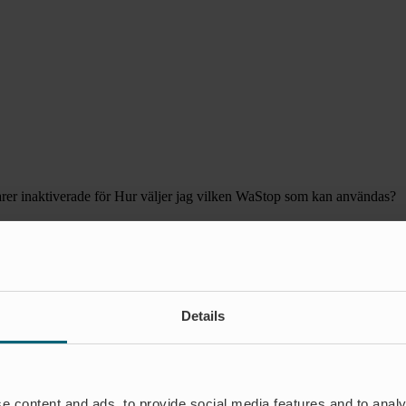
er inaktiverade
för Hur väljer jag vilken WaStop som kan användas?
Details
e content and ads, to provide social media features and to analy