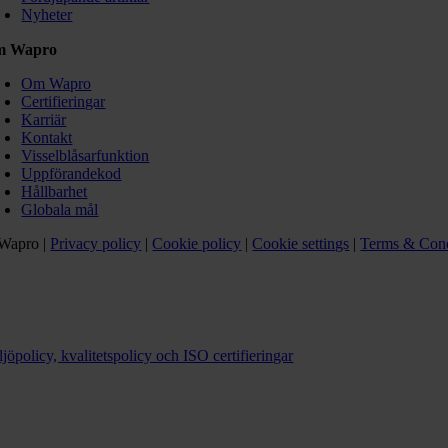
Nyheter
m Wapro
Om Wapro
Certifieringar
Karriär
Kontakt
Visselblåsarfunktion
Uppförandekod
Hållbarhet
Globala mål
Wapro |
Privacy policy
|
Cookie policy
|
Cookie settings
|
Terms & Cond
jöpolicy, kvalitetspolicy och ISO certifieringar