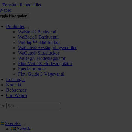
Fortsätt till innehållet
oggle Navigation
Produkter
WaStop® Backventil
WaBack® Backventil
WaFlap™ Klaffluckor
WaGate® Avstängningsventiler
WaGate® Slussluckor
WaReg® Flödesregulator
FluidVertic® Flödesregulator
Specialbrunnar
FlowGuide 3-Vägsventil
Lösningar
Kontakt
Referenser
Om Wapro
er:
Svenska
Svenska