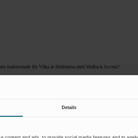
er inaktiverade
för Vilka är fördelarna med WaBack Access?
Details
e content and ads, to provide social media features and to analy