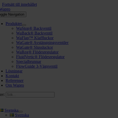
Fortsätt till innehållet
oggle Navigation
Produkter
WaStop® Backventil
WaBack® Backventil
WaFlap™ Klaffluckor
WaGate® Avstängningsventiler
WaGate® Slussluckor
WaReg® Flödesregulator
FluidVertic® Flödesregulator
Specialbrunnar
FlowGuide 3-Vägsventil
Lösningar
Kontakt
Referenser
Om Wapro
er:
Svenska
Svenska