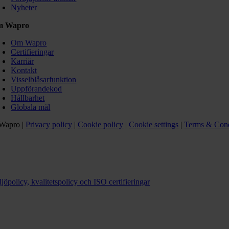
Nyheter
m Wapro
Om Wapro
Certifieringar
Karriär
Kontakt
Visselblåsarfunktion
Uppförandekod
Hållbarhet
Globala mål
Wapro |
Privacy policy
|
Cookie policy
|
Cookie settings
|
Terms & Cond
jöpolicy, kvalitetspolicy och ISO certifieringar