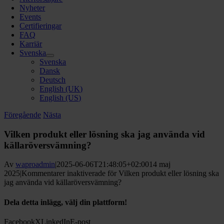
Nyheter
Events
Certifieringar
FAQ
Karriär
Svenska
Svenska
Dansk
Deutsch
English (UK)
English (US)
Föregående
Nästa
Vilken produkt eller lösning ska jag använda vid
källaröversvämning?
Av
waproadmin
|
2025-06-06T21:48:05+02:00
14 maj
2025
|
Kommentarer inaktiverade
för Vilken produkt eller lösning ska
jag använda vid källaröversvämning?
Dela detta inlägg, välj din plattform!
Facebook
X
LinkedIn
E-post