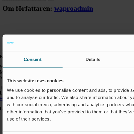
Om författaren:
waproadmin
Kontakt:
Consent
Details
Wapro AB
Munkahusvägen 103
SE-37431 Karlshamn
This website uses cookies
Telefon: +46 454 185 10
We use cookies to personalise content and ads, to provide s
Logistik: +46 72 559 94 27
and to analyse our traffic. We also share information about yo
wapro@wapro.com
with our social media, advertising and analytics partners wh
Lösningar
other information that you’ve provided to them or that they’v
use of their services.
Avstängning & Styrning
Akvakultur
Bostäder