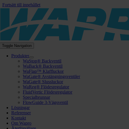
Fortsätt till innehållet
Toggle Navigation
Produkter
WaStop® Backventil
WaBack® Backventil
WaFlap™ Klaffluckor
WaGate® Avstängningsventiler
WaGate® Slussluckor
WaReg® Flödesregulator
FluidVertic Flödesregulator
Specialbrunnar
FlowGuide 3-Vägsventil
Lösningar
Referenser
Kontakt
Om Wapro
Återförsäljare