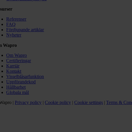
surser
Referenser
FAQ
Fördjupande artiklar
Nyheter
m Wapro
Om Wapro
Certifieringar
Karriär
Kontakt
Visselblåsarfunktion
Uppförandekod
Hållbarhet
Globala mål
Wapro |
Privacy policy
|
Cookie policy
|
Cookie settings
|
Terms & Cond