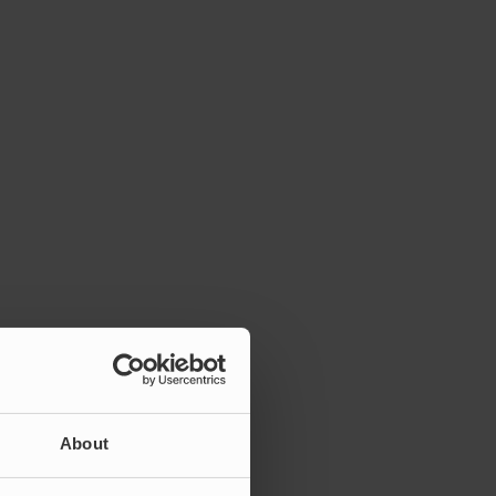
ng av flöde?
About