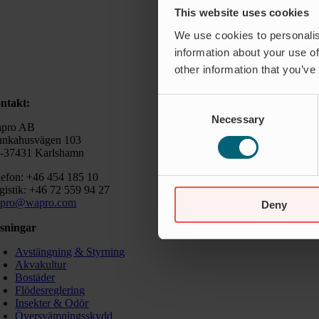
This website uses cookies
We use cookies to personalis
information about your use of
other information that you’ve
Consent
ntakt:
Necessary
Selection
pro AB
nkahusvägen 103
-37431 Karlshamn
lefon: +46 454 185 10
gistik: +46 72 559 94 27
pro@wapro.com
Deny
sningar
Avstängning & Styrning
Akvakultur
Bostäder
Flödesreglering
Insekter & Odör
Översvämningsskydd