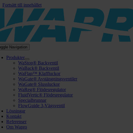
Fortsätt till innehållet
oggle Navigation
Produkter
WaStop® Backventil
WaBack® Backventil
WaFlap™ Klaffluckor
WaGate® Avstängningsventiler
WaGate® Slussluckor
WaReg® Flödesregulator
FluidVertic® Flödesregulator
Specialbrunnar
FlowGuide 3-Vägsventil
Lösningar
Kontakt
Referenser
Om Wapro