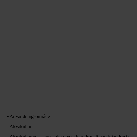
Användningsområde
Akvakultur
Akvakulturen är i en snabb utveckling. För att verkligen förstå