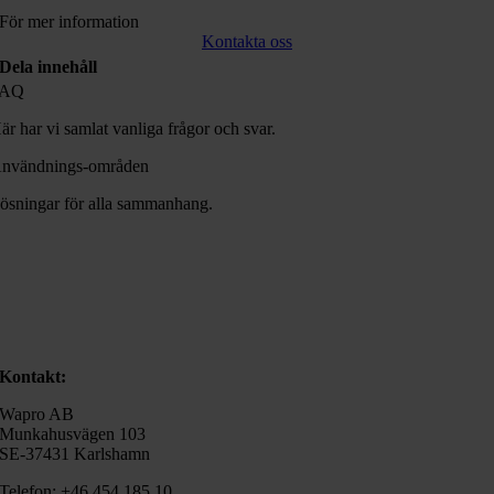
För mer information
Kontakta oss
Dela innehåll
FAQ
är har vi samlat vanliga frågor och svar.
nvändnings-områden
ösningar för alla sammanhang.
Kontakt:
Wapro AB
Munkahusvägen 103
SE-37431 Karlshamn
Telefon: +46 454 185 10