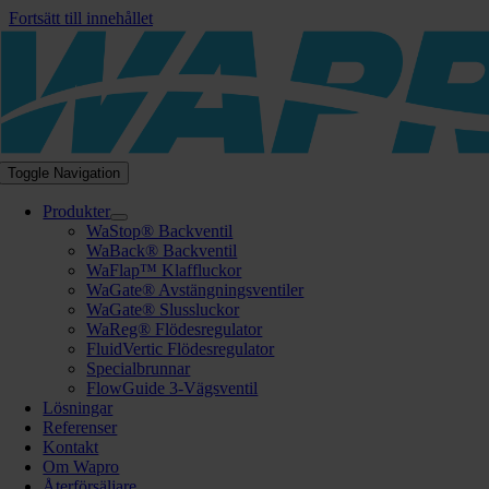
Fortsätt till innehållet
Toggle Navigation
Produkter
WaStop® Backventil
WaBack® Backventil
WaFlap™ Klaffluckor
WaGate® Avstängningsventiler
WaGate® Slussluckor
WaReg® Flödesregulator
FluidVertic Flödesregulator
Specialbrunnar
FlowGuide 3-Vägsventil
Lösningar
Referenser
Kontakt
Om Wapro
Återförsäljare