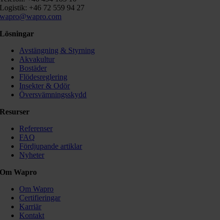
Logistik: +46 72 559 94 27
wapro@wapro.com
Lösningar
Avstängning & Styrning
Akvakultur
Bostäder
Flödesreglering
Insekter & Odör
Översvämningsskydd
Resurser
Referenser
FAQ
Fördjupande artiklar
Nyheter
Om Wapro
Om Wapro
Certifieringar
Karriär
Kontakt