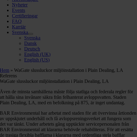
Nyheter
Events
Certifieringar
FAQ
Karriär
Svenska
Svenska
Dansk
Deutsch
English (UK)
English (US)
Hem
»
WaGate slussluckor miljöinstallation i Plain Dealing, LA
Referens
WaGate slussluckor miljöinstallation i Plain Dealing, LA
Även de minsta samhällena måste följa statliga och federala regler för
att hålla sina invånare säkra från felhanterat avloppsvatten. Staden
Plain Dealing, LA, med en befolkning på 875, är inget undantag.
BAR Environmental har arbetat med staden för att övervinna årtionden
av uppskjutet underhåll och få avloppsreningsverket att fungera som
det var tänkt. Under arbetets gång upptäckte servicepersonalen från
BAR Environmental att klararna behövde rehabiliteras. För att ersätta
de trasiga flexibla bafflarna i klararna med ordentliga stela bafflar