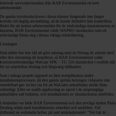
behövde servicepersonalen från BAR Environmental ett torrt
arbetsområde.
De gamla styrslussluckorna i dessa klarare fungerade inte längre
korrekt vid daglig användning, så de kunde definitivt inte kontrollera
flödet för att isolera arbetsområdet för de nödvändiga reparationerna av
klararna. BAR Environmental valde WAPRO slussluckor som ett
nödvändigt första steg i denna viktiga rehabilitering.
Lösningen
Små städer har inte råd att göra misstag med de företag de arbetar med
eller den utrustning de installerar, så BAR Environmental valde
korrosionsbeständiga WaGate SPK – TG 316 slussluckor i rostfritt stål
för en omedelbar lösning och långvarig hållbarhet.
Som i många projekt uppstod en liten komplikation under
installationsprocessen, då den gamla spröda betongen i klararen inte
omedelbart gav en bra yta för att WaGates ankarbultar skulle fästa
ordentligt. Efter en snabb applicering av epoxi i de ursprungliga
ankarhålen satt bultarna, och installationen av slussluckorna slutfördes.
I slutändan var både BAR Environmental och den trevliga staden Plain
Dealing nöjda med installationens enkelhet och snabbhet. Vid
driftsstart sa verkstadschefen, på sant småstadsmanér: "Det här är