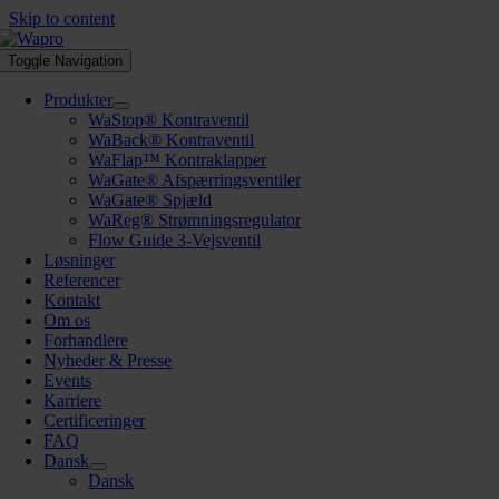
Skip to content
Toggle Navigation
Produkter
WaStop® Kontraventil
WaBack® Kontraventil
WaFlap™ Kontraklapper
WaGate® Afspærringsventiler
WaGate® Spjæld
WaReg® Strømningsregulator
Flow Guide 3-Vejsventil
Løsninger
Referencer
Kontakt
Om os
Forhandlere
Nyheder & Presse
Events
Karriere
Certificeringer
FAQ
Dansk
Dansk