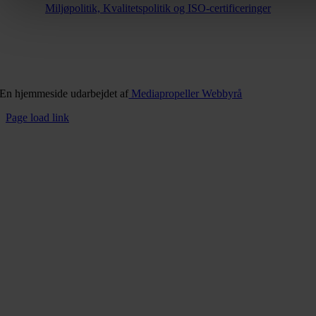
Miljøpolitik, Kvalitetspolitik og ISO-certificeringer
En hjemmeside udarbejdet af
Mediapropeller Webbyrå
Page load link