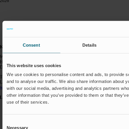
2026
Consent
Details
Kontakt:
Wapro A/S
Hjorslevvej 27,
This website uses cookies
DK-5450 Otterup
We use cookies to personalise content and ads, to provide s
Telefon: +45 64 82 40 00
and to analyse our traffic. We also share information about yo
Logistik: +45 64 82 40 00
wapro@wapro.com
with our social media, advertising and analytics partners wh
other information that you’ve provided to them or that they’v
Løsninger
use of their services.
Akvakultur
Boliger
Nedlukning & Styring
Consent
Oversvømmelsesbeskyttelse
Necessary
Insektbeskyttelse & Lugtkontrol
Selection