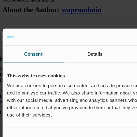
About the Author:
waproadmin
Consent
Details
Kontakt:
Wapro A/S
Hjorslevvej 27,
This website uses cookies
DK-5450 Otterup
We use cookies to personalise content and ads, to provide s
Telefon: +45 64 82 40 00
and to analyse our traffic. We also share information about yo
Logistik: +45 64 82 40 00
with our social media, advertising and analytics partners wh
wapro@wapro.com
other information that you’ve provided to them or that they’v
Løsninger
use of their services.
Akvakultur
Boliger
Nedlukning & Styring
Consent