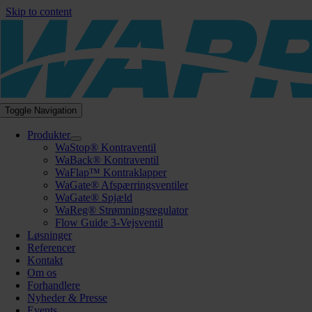
Skip to content
Toggle Navigation
Produkter
WaStop® Kontraventil
WaBack® Kontraventil
WaFlap™ Kontraklapper
WaGate® Afspærringsventiler
WaGate® Spjæld
WaReg® Strømningsregulator
Flow Guide 3-Vejsventil
Løsninger
Referencer
Kontakt
Om os
Forhandlere
Nyheder & Presse
Events