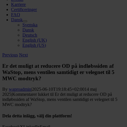
Karriere
Certificeringer
FAQ
Dansk
Svenska
Dansk
Deutsch
English (UK)
English (US)
Previous
Next
Er det muligt at reducere OD på indløbssiden af
WaStop, mens ventilen samtidigt er velegnet til 5
MWC modtryk?
By
waproadmin
|
2025-06-10T19:18:45+02:00
14 maj
2025
|
Kommentarer lukket
til Er det muligt at reducere OD på
indløbssiden af WaStop, mens ventilen samtidigt er velegnet til 5
MWC modtryk?
Dela detta inlägg, välj din plattform!
Facebook
X
LinkedIn
Email