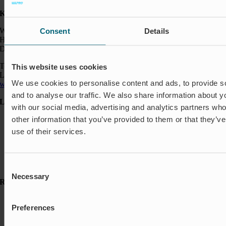
Kontakt:
Wapro A/S
Consent
Details
Hjorslevvej 27,
DK-5450 Otterup
Telefon: +45 64 82 40 00
This website uses cookies
Logistik: +45 64 82 40 00
We use cookies to personalise content and ads, to provide s
wapro@wapro.com
and to analyse our traffic. We also share information about yo
Løsninger
with our social media, advertising and analytics partners wh
Akvakultur
other information that you’ve provided to them or that they’v
Boliger
use of their services.
Nedlukning & Styring
Oversvømmelsesbeskyttelse
Insektbeskyttelse & Lugtkontrol
Strømningsregulering
Consent
Necessary
Selection
Ressourcer
Referencer
Preferences
Nyheder & Presse
FAQ