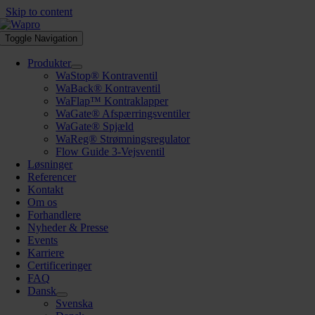
Skip to content
Toggle Navigation
Produkter
WaStop® Kontraventil
WaBack® Kontraventil
WaFlap™ Kontraklapper
WaGate® Afspærringsventiler
WaGate® Spjæld
WaReg® Strømningsregulator
Flow Guide 3-Vejsventil
Løsninger
Referencer
Kontakt
Om os
Forhandlere
Nyheder & Presse
Events
Karriere
Certificeringer
FAQ
Dansk
Svenska