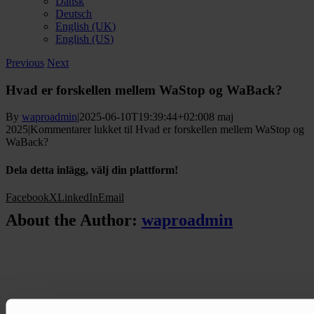
Dansk
Deutsch
English (UK)
English (US)
Previous
Next
Hvad er forskellen mellem WaStop og WaBack?
By
waproadmin
|
2025-06-10T19:39:44+02:00
8 maj
2025
|
Kommentarer lukket
til Hvad er forskellen mellem WaStop og
WaBack?
Dela detta inlägg, välj din plattform!
Facebook
X
LinkedIn
Email
About the Author:
waproadmin