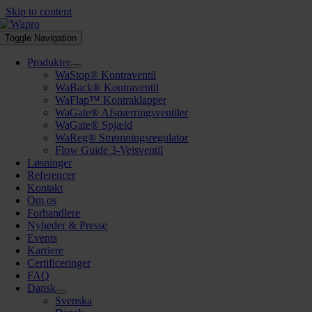
Skip to content
Toggle Navigation
Produkter
WaStop® Kontraventil
WaBack® Kontraventil
WaFlap™ Kontraklapper
WaGate® Afspærringsventiler
WaGate® Spjæld
WaReg® Strømningsregulator
Flow Guide 3-Vejsventil
Løsninger
Referencer
Kontakt
Om os
Forhandlere
Nyheder & Presse
Events
Karriere
Certificeringer
FAQ
Dansk
Svenska