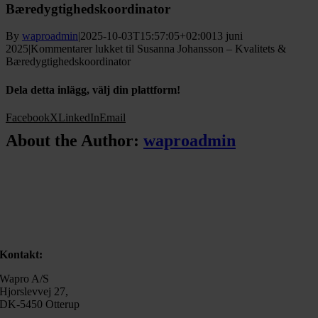
Bæredygtighedskoordinator
By
waproadmin
|
2025-10-03T15:57:05+02:00
13 juni
2025
|
Kommentarer lukket
til Susanna Johansson – Kvalitets &
Bæredygtighedskoordinator
Dela detta inlägg, välj din plattform!
Facebook
X
LinkedIn
Email
About the Author:
waproadmin
Kontakt:
Wapro A/S
Hjorslevvej 27,
DK-5450 Otterup