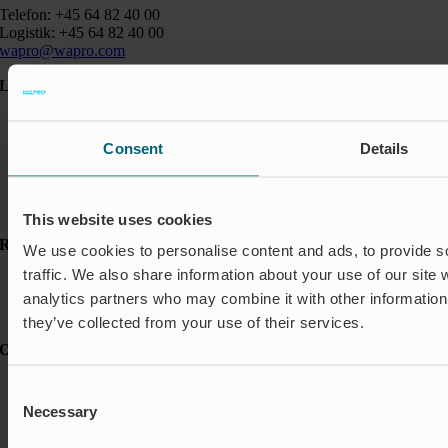
Telefon: +45 64 82 40 00
Logistik: +45 64 82 40 00
wapro@wapro.com
Løsninger
Akvakultur
Boliger
Consent
Details
Nedlukning & Styring
Oversvømmelsesbeskyttelse
Insektbeskyttelse & Lugtkontrol
Strømningsregulering
This website uses cookies
Ressourcer
We use cookies to personalise content and ads, to provide s
traffic. We also share information about your use of our site 
Referencer
Nyheder & Presse
analytics partners who may combine it with other information 
FAQ
they’ve collected from your use of their services.
Om Wapro
Adfærdskodeks
Consent
Bæredygtighed
Necessary
Selection
Certificeringer
Karriere