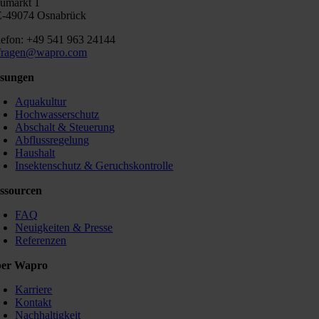
umarkt 1
-49074 Osnabrück
lefon: +49 541 963 24144
fragen@wapro.com
sungen
Aquakultur
Hochwasserschutz
Abschalt & Steuerung
Abflussregelung
Haushalt
Insektenschutz & Geruchskontrolle
ssourcen
FAQ
Neuigkeiten & Presse
Referenzen
er Wapro
Karriere
Kontakt
Nachhaltigkeit