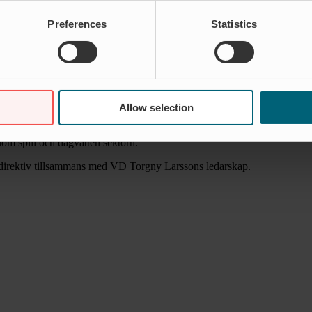
Preferences
Statistics
Allow selection
roducerat ett flertal patenterade produkter på marknaden. Wapro AB ha
nom spill och dagvatten sektorn.
 direktiv tillsammans med VD Torgny Larssons ledarskap.