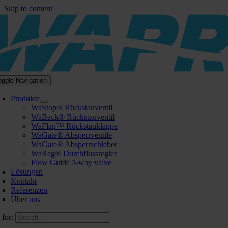
Skip to content
oggle Navigation
Produkte
WaStop® Rückstauventil
WaBack® Rückstauventil
WaFlap™ Rückstauklappe
WaGate® Absperrventile
WaGate® Absperrschieber
WaReg® Durchflussregler
Flow Guide 3-way valve
Lösungen
Kontakt
Referenzen
Über uns
 for: