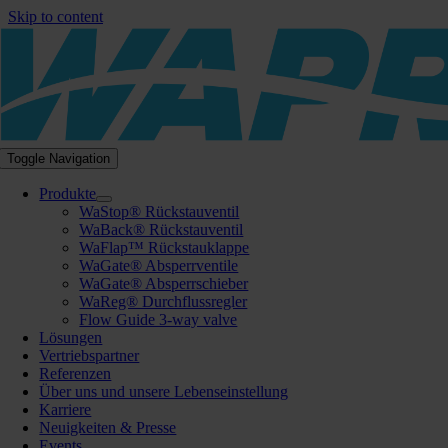
Skip to content
Toggle Navigation
Produkte
WaStop® Rückstauventil
WaBack® Rückstauventil
WaFlap™ Rückstauklappe
WaGate® Absperrventile
WaGate® Absperrschieber
WaReg® Durchflussregler
Flow Guide 3-way valve
Lösungen
Vertriebspartner
Referenzen
Über uns und unsere Lebenseinstellung
Karriere
Neuigkeiten & Presse
Events