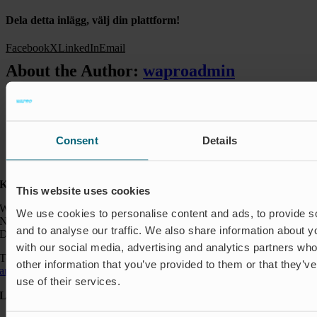
Dela detta inlägg, välj din plattform!
Facebook
X
LinkedIn
Email
About the Author:
waproadmin
Consent
Details
Kontakt:
This website uses cookies
Wapro GmbH
We use cookies to personalise content and ads, to provide s
Neumarkt 1
and to analyse our traffic. We also share information about yo
DE-49074 Osnabrück
with our social media, advertising and analytics partners wh
Telefon: +49 541 963 24144
other information that you’ve provided to them or that they’v
anfragen@wapro.com
use of their services.
Lösungen