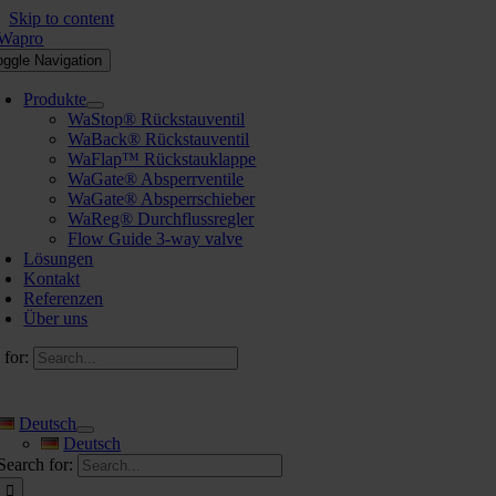
Skip to content
oggle Navigation
Produkte
WaStop® Rückstauventil
WaBack® Rückstauventil
WaFlap™ Rückstauklappe
WaGate® Absperrventile
WaGate® Absperrschieber
WaReg® Durchflussregler
Flow Guide 3-way valve
Lösungen
Kontakt
Referenzen
Über uns
 for:
Deutsch
Deutsch
Search for: