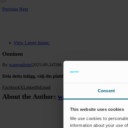
Previous
Next
View Larger Image
Onninen
By
waproadmin
|
2025-09-24T08:34:21+02:00
24 September 2025
|
Kom
Dela detta inlägg, välj din plattform!
Facebook
X
LinkedIn
Email
Consent
About the Author:
waproadmin
This website uses cookies
We use cookies to personalis
information about your use of