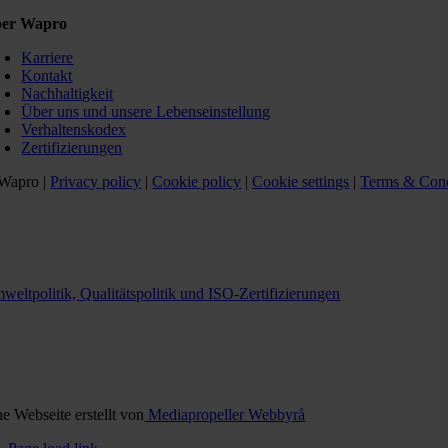
er Wapro
Karriere
Kontakt
Nachhaltigkeit
Über uns und unsere Lebenseinstellung
Verhaltenskodex
Zertifizierungen
Wapro |
Privacy policy
|
Cookie policy
|
Cookie settings
|
Terms & Cond
weltpolitik, Qualitätspolitik und ISO-Zertifizierungen
ne Webseite erstellt von
Mediapropeller Webbyrå