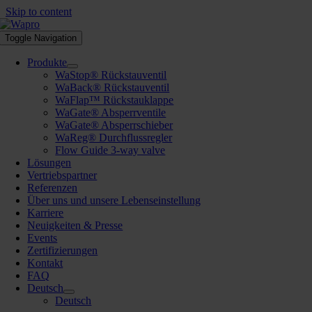
Skip to content
Toggle Navigation
Produkte
WaStop® Rückstauventil
WaBack® Rückstauventil
WaFlap™ Rückstauklappe
WaGate® Absperrventile
WaGate® Absperrschieber
WaReg® Durchflussregler
Flow Guide 3-way valve
Lösungen
Vertriebspartner
Referenzen
Über uns und unsere Lebenseinstellung
Karriere
Neuigkeiten & Presse
Events
Zertifizierungen
Kontakt
FAQ
Deutsch
Deutsch