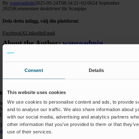
By
waproadmin
|
2025-09-24T08:34:21+02:00
24 September
2025
|
Kommentare deaktiviert
für Scanpipe
Dela detta inlägg, välj din plattform!
Facebook
X
LinkedIn
Email
About the Author:
waproadmin
Consent
Details
This website uses cookies
Kontakt:
We use cookies to personalise content and ads, to provide s
Wapro GmbH
Neumarkt 1
and to analyse our traffic. We also share information about yo
DE-49074 Osnabrück
with our social media, advertising and analytics partners wh
other information that you’ve provided to them or that they’v
Telefon: +49 541 963 24144
anfragen@wapro.com
use of their services.