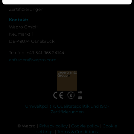
Verhaltenskodex
Zertifizierungen
Kontakt:
Wapro GmbH
Neumarkt 1
DE-49074 Osnabrück
Telefon: +49 541 963 24144
anfragen@wapro.com
Umweltpolitik, Qualitätspolitik und ISO-
Zertifizierungen
© Wapro |
Privacy policy
|
Cookie policy
|
Cookie
settings
|
Terms & Conditions