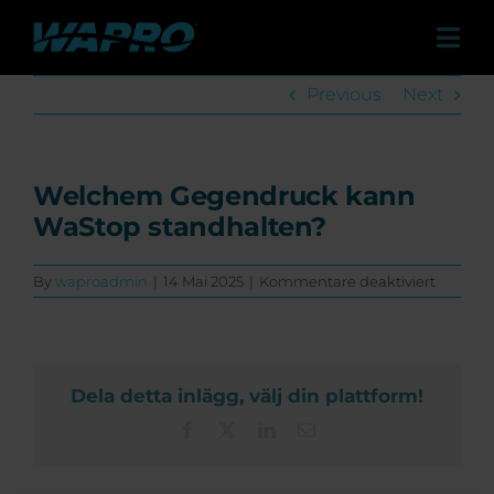
Skip
to
Tog
content
Navi
Produkte
Previous
Next
Lösungen
Vertriebspartner
Welchem Gegendruck kann
WaStop standhalten?
Referenzen
für
By
waproadmin
|
14 Mai 2025
|
Kommentare deaktiviert
Über uns und unsere Lebenseinstellung
Welche
Gegend
Karriere
kann
WaStop
standha
Neuigkeiten & Presse
Dela detta inlägg, välj din plattform!
Facebook
X
LinkedIn
Email
Events