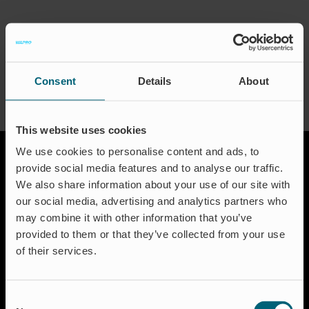
Zertifizierungen
Kontakt
About the Author:
waproadmin
FAQ
Consent
Details
About
Deutsch
This website uses cookies
We use cookies to personalise content and ads, to
provide social media features and to analyse our traffic.
We also share information about your use of our site with
our social media, advertising and analytics partners who
may combine it with other information that you’ve
provided to them or that they’ve collected from your use
of their services.
Lösungen
Aquakultur
Hochwasserschutz
Consent