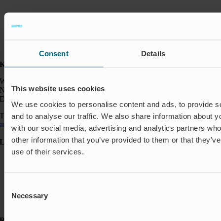
Consent
Details
Kontakt:
Wapro GmbH
This website uses cookies
Neumarkt 1
DE-49074 Osnabrück
We use cookies to personalise content and ads, to provide s
Telefon: +49 541 963 24144
and to analyse our traffic. We also share information about yo
anfragen@wapro.com
with our social media, advertising and analytics partners wh
other information that you’ve provided to them or that they’v
Lösungen
use of their services.
Aquakultur
Hochwasserschutz
Abschalt & Steuerung
Abflussregelung
Consent
Haushalt
Necessary
Selection
Insektenschutz & Geruchskontrolle
Ressourcen