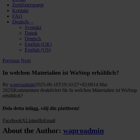
Zertifizierungen
Kontakt
FAQ
Deutsch
Svenska
Dansk
Deutsch
English (UK)
English (US)
Previous
Next
In welchen Materialien ist WaStop erhältlich?
By
waproadmin
|
2025-06-10T19:10:27+02:00
14 Mai
2025
|
Kommentare deaktiviert
für In welchen Materialien ist WaStop
erhältlich?
Dela detta inlägg, välj din plattform!
Facebook
X
LinkedIn
Email
About the Author:
waproadmin