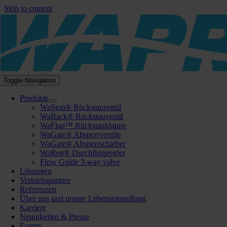
Skip to content
Toggle Navigation
Produkte
WaStop® Rückstauventil
WaBack® Rückstauventil
WaFlap™ Rückstauklappe
WaGate® Absperrventile
WaGate® Absperrschieber
WaReg® Durchflussregler
Flow Guide 3-way valve
Lösungen
Vertriebspartner
Referenzen
Über uns und unsere Lebenseinstellung
Karriere
Neuigkeiten & Presse
Events