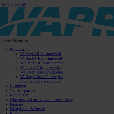
Skip to content
Toggle Navigation
Produkte
WaStop® Rückstauventil
WaBack® Rückstauventil
WaFlap™ Rückstauklappe
WaGate® Absperrventile
WaGate® Absperrschieber
WaReg® Durchflussregler
Flow Guide 3-way valve
Lösungen
Vertriebspartner
Referenzen
Über uns und unsere Lebenseinstellung
Karriere
Neuigkeiten & Presse
Events