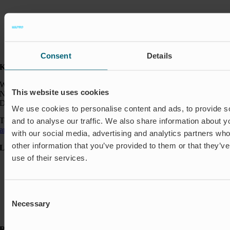
Consent
Details
Kontakt:
Wapro GmbH
This website uses cookies
Neumarkt 1
DE-49074 Osnabrück
We use cookies to personalise content and ads, to provide s
Telefon: +49 541 963 24144
and to analyse our traffic. We also share information about yo
anfragen@wapro.com
with our social media, advertising and analytics partners wh
other information that you’ve provided to them or that they’v
Lösungen
use of their services.
Aquakultur
Hochwasserschutz
Abschalt & Steuerung
Abflussregelung
Consent
Haushalt
Necessary
Selection
Insektenschutz & Geruchskontrolle
Ressourcen