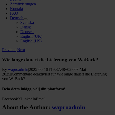
Zertifizierungen
Kontakt
FAQ
Deutsch
Svenska
Dansk
Deutsch
English (UK)
English (US)
Previous
Next
Wie lange dauert die Lieferung von WaBack?
By
waproadmin
|
2025-06-10T19:37:48+02:00
8 Mai
2025
|
Kommentare deaktiviert
für Wie lange dauert die Lieferung
von WaBack?
Dela detta inlägg, välj din plattform!
Facebook
X
LinkedIn
Email
About the Author:
waproadmin