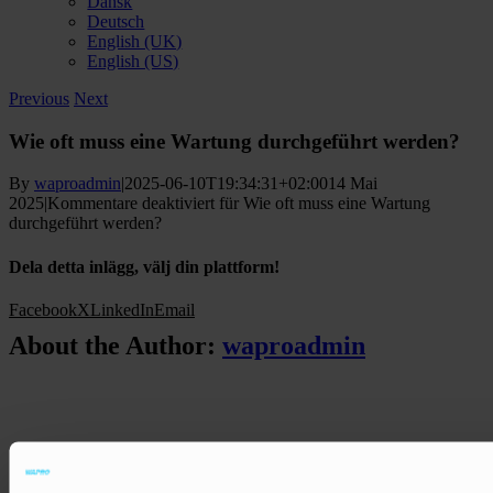
Dansk
Deutsch
English (UK)
English (US)
Previous
Next
Wie oft muss eine Wartung durchgeführt werden?
By
waproadmin
|
2025-06-10T19:34:31+02:00
14 Mai
2025
|
Kommentare deaktiviert
für Wie oft muss eine Wartung
durchgeführt werden?
Dela detta inlägg, välj din plattform!
Facebook
X
LinkedIn
Email
About the Author:
waproadmin