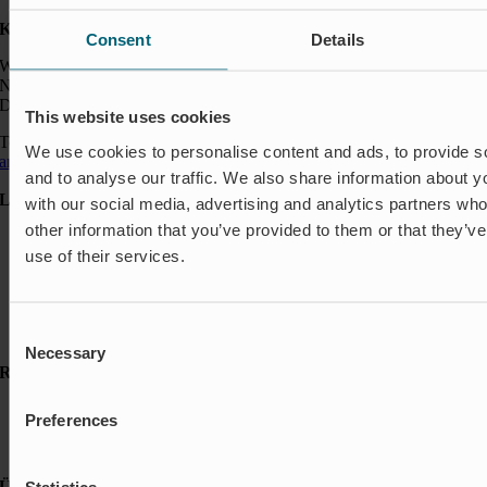
Kontakt:
Consent
Details
Wapro GmbH
Neumarkt 1
DE-49074 Osnabrück
This website uses cookies
Telefon: +49 541 963 24144
We use cookies to personalise content and ads, to provide s
anfragen@wapro.com
and to analyse our traffic. We also share information about yo
Lösungen
with our social media, advertising and analytics partners wh
other information that you’ve provided to them or that they’v
Aquakultur
use of their services.
Hochwasserschutz
Abschalt & Steuerung
Abflussregelung
Haushalt
Consent
Insektenschutz & Geruchskontrolle
Necessary
Selection
Ressourcen
FAQ
Preferences
Neuigkeiten & Presse
Referenzen
Über Wapro
Statistics