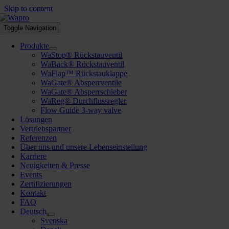
Skip to content
Toggle Navigation
Produkte
WaStop® Rückstauventil
WaBack® Rückstauventil
WaFlap™ Rückstauklappe
WaGate® Absperrventile
WaGate® Absperrschieber
WaReg® Durchflussregler
Flow Guide 3-way valve
Lösungen
Vertriebspartner
Referenzen
Über uns und unsere Lebenseinstellung
Karriere
Neuigkeiten & Presse
Events
Zertifizierungen
Kontakt
FAQ
Deutsch
Svenska