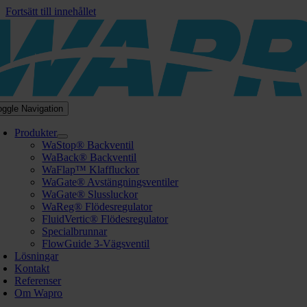
Fortsätt till innehållet
oggle Navigation
Produkter
WaStop® Backventil
WaBack® Backventil
WaFlap™ Klaffluckor
WaGate® Avstängningsventiler
WaGate® Slussluckor
WaReg® Flödesregulator
FluidVertic® Flödesregulator
Specialbrunnar
FlowGuide 3-Vägsventil
Lösningar
Kontakt
Referenser
Om Wapro