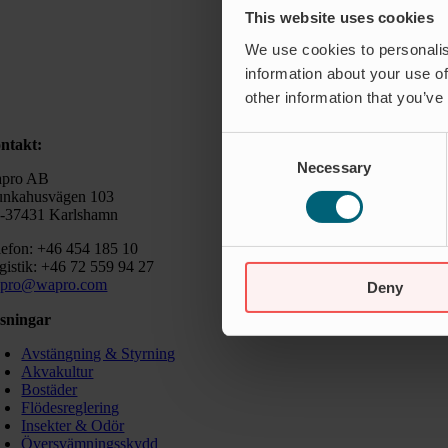
This website uses cookies
We use cookies to personalis
information about your use of
other information that you’ve
Consent
ntakt:
Necessary
Selection
pro AB
nkahusvägen 103
-37431 Karlshamn
lefon: +46 454 185 10
gistik: +46 72 559 94 27
pro@wapro.com
Deny
sningar
Avstängning & Styrning
Akvakultur
Bostäder
Flödesreglering
Insekter & Odör
Översvämningsskydd