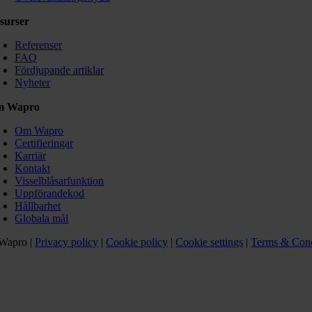
surser
Referenser
FAQ
Fördjupande artiklar
Nyheter
m Wapro
Om Wapro
Certifieringar
Karriär
Kontakt
Visselblåsarfunktion
Uppförandekod
Hållbarhet
Globala mål
Wapro |
Privacy policy
|
Cookie policy
|
Cookie settings
|
Terms & Cond