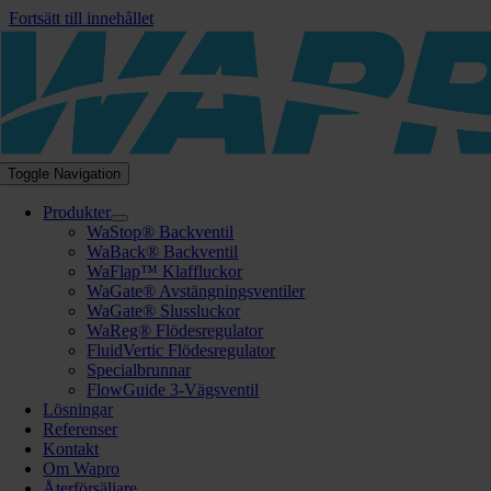
Fortsätt till innehållet
Toggle Navigation
Produkter
WaStop® Backventil
WaBack® Backventil
WaFlap™ Klaffluckor
WaGate® Avstängningsventiler
WaGate® Slussluckor
WaReg® Flödesregulator
FluidVertic Flödesregulator
Specialbrunnar
FlowGuide 3-Vägsventil
Lösningar
Referenser
Kontakt
Om Wapro
Återförsäljare