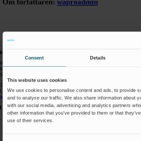
Om författaren:
waproadmin
Kontakt:
Consent
Details
Wapro AB
Munkahusvägen 103
SE-37431 Karlshamn
This website uses cookies
Telefon: +46 454 185 10
We use cookies to personalise content and ads, to provide s
Logistik: +46 72 559 94 27
wapro@wapro.com
and to analyse our traffic. We also share information about yo
with our social media, advertising and analytics partners wh
Lösningar
other information that you’ve provided to them or that they’v
Avstängning & Styrning
use of their services.
Akvakultur
Bostäder
Flödesreglering
Insekter & Odör