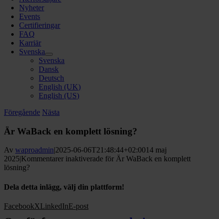
Nyheter
Events
Certifieringar
FAQ
Karriär
Svenska
Svenska
Dansk
Deutsch
English (UK)
English (US)
Föregående
Nästa
Är WaBack en komplett lösning?
Av
waproadmin
|
2025-06-06T21:48:44+02:00
14 maj
2025
|
Kommentarer inaktiverade
för Är WaBack en komplett
lösning?
Dela detta inlägg, välj din plattform!
Facebook
X
LinkedIn
E-post