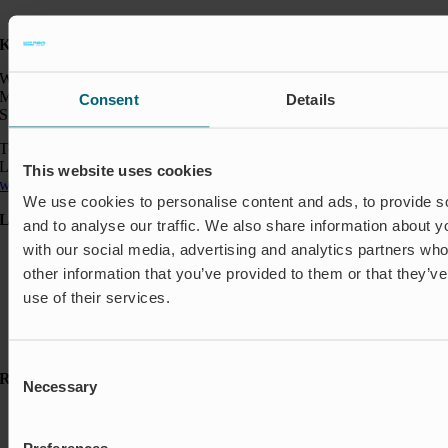
Kontakt:
Wapro AB
Munkahusvägen 103
Consent
Details
SE-37431 Karlshamn
Telefon: +46 454 185 10
Logistik: +46 72 559 94 27
This website uses cookies
wapro@wapro.com
We use cookies to personalise content and ads, to provide s
Lösningar
and to analyse our traffic. We also share information about yo
with our social media, advertising and analytics partners wh
Avstängning & Styrning
Akvakultur
other information that you’ve provided to them or that they’v
Bostäder
use of their services.
Flödesreglering
Insekter & Odör
Översvämningsskydd
Consent
Resurser
Necessary
Selection
Referenser
FAQ