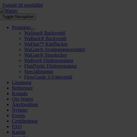
Fortsätt till innehållet
Toggle Navigation
Produkter
WaStop® Backventil
WaBack® Backventil
WaFlap™ Klaffluckor
WaGate® Avstängningsventiler
WaGate® Slussluckor
WaReg® Flödesregulator
FluidVertic Flödesregulator
Specialbrunnar
FlowGuide 3-Vägsventil
Lösningar
Referenser
Kontakt
Om Wapro
Återförsäljare
Nyheter
Events
Certifieringar
FAQ
Karriär