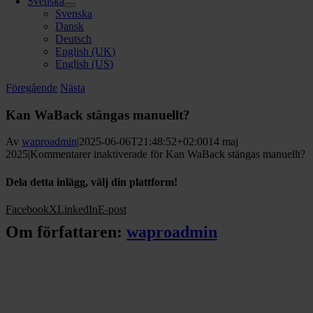
Svenska
Svenska
Dansk
Deutsch
English (UK)
English (US)
Föregående
Nästa
Kan WaBack stängas manuellt?
Av
waproadmin
|
2025-06-06T21:48:52+02:00
14 maj
2025
|
Kommentarer inaktiverade
för Kan WaBack stängas manuellt?
Dela detta inlägg, välj din plattform!
Facebook
X
LinkedIn
E-post
Om författaren:
waproadmin