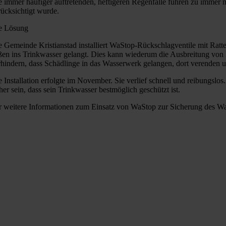
e immer häufiger auftretenden, heftigeren Regenfälle führen zu imm
rücksichtigt wurde.
e Lösung
e Gemeinde Kristianstad installiert WaStop-Rückschlagventile mit Ratt
ßen ins Trinkwasser gelangt. Dies kann wiederum die Ausbreitung von
rhindern, dass Schädlinge in das Wasserwerk gelangen, dort verenden
e Installation erfolgte im November. Sie verlief schnell und reibungslo
her sein, dass sein Trinkwasser bestmöglich geschützt ist.
r weitere Informationen zum Einsatz von WaStop zur Sicherung des Wa