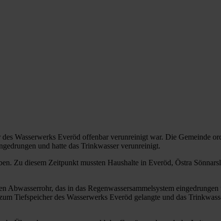
er des Wasserwerks Everöd offenbar verunreinigt war. Die Gemeinde or
gedrungen und hatte das Trinkwasser verunreinigt.
. Zu diesem Zeitpunkt mussten Haushalte in Everöd, Östra Sönnarslöv
nen Abwasserrohr, das in das Regenwassersammelsystem eingedrungen 
um Tiefspeicher des Wasserwerks Everöd gelangte und das Trinkwasse