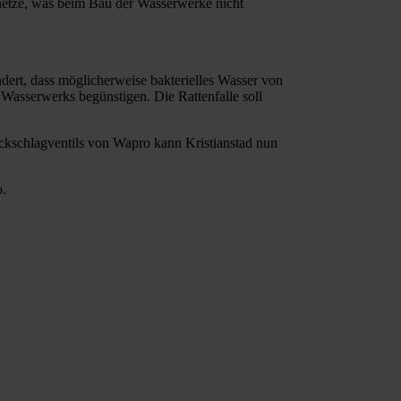
netze, was beim Bau der Wasserwerke nicht
dert, dass möglicherweise bakterielles Wasser von
asserwerks begünstigen. Die Rattenfalle soll
Rückschlagventils von Wapro kann Kristianstad nun
o.