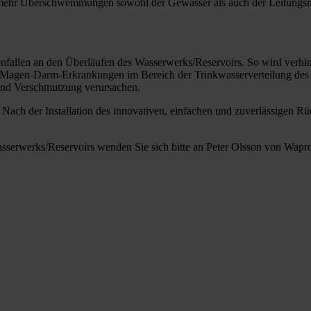
er mehr Überschwemmungen sowohl der Gewässer als auch der Leitungs
enfallen an den Überläufen des Wasserwerks/Reservoirs. So wird verhin
 Magen-Darm-Erkrankungen im Bereich der Trinkwasserverteilung des W
 und Verschmutzung verursachen.
s. Nach der Installation des innovativen, einfachen und zuverlässigen 
sserwerks/Reservoirs wenden Sie sich bitte an Peter Olsson von Wapr