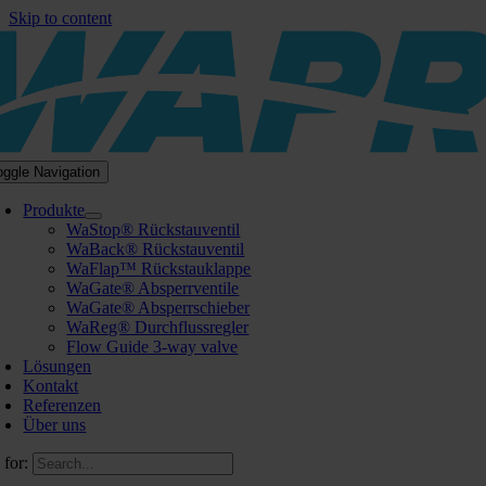
Skip to content
oggle Navigation
Produkte
WaStop® Rückstauventil
WaBack® Rückstauventil
WaFlap™ Rückstauklappe
WaGate® Absperrventile
WaGate® Absperrschieber
WaReg® Durchflussregler
Flow Guide 3-way valve
Lösungen
Kontakt
Referenzen
Über uns
 for: