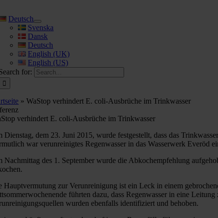
Deutsch
Svenska
Dansk
Deutsch
English (UK)
English (US)
Search for:
rtseite
»
WaStop verhindert E. coli-Ausbrüche im Trinkwasser
ferenz
Stop verhindert E. coli-Ausbrüche im Trinkwasser
 Dienstag, dem 23. Juni 2015, wurde festgestellt, dass das Trinkwass
rmutlich war verunreinigtes Regenwasser in das Wasserwerk Everöd ein
 Nachmittag des 1. September wurde die Abkochempfehlung aufgehoben
kochen.
e Hauptvermutung zur Verunreinigung ist ein Leck in einem gebroche
ttsommerwochenende führten dazu, dass Regenwasser in eine Leitung z
runreinigungsquellen wurden ebenfalls identifiziert und behoben.