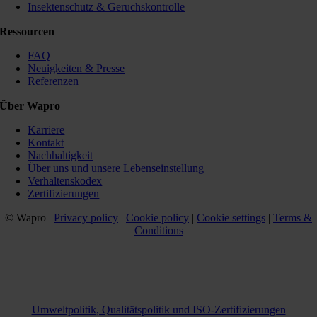
Insektenschutz & Geruchskontrolle
Ressourcen
FAQ
Neuigkeiten & Presse
Referenzen
Über Wapro
Karriere
Kontakt
Nachhaltigkeit
Über uns und unsere Lebenseinstellung
Verhaltenskodex
Zertifizierungen
© Wapro |
Privacy policy
|
Cookie policy
|
Cookie settings
|
Terms &
Conditions
Umweltpolitik, Qualitätspolitik und ISO-Zertifizierungen