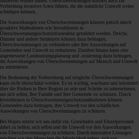
sauberem Wasser haben. Überschwemmungen können auch zur
Verbreitung invasiver Arten führen, die die natürliche Umwelt weiter
schädigen können.
Die Auswirkungen von Überschwemmungen können jedoch durch
proaktive Maßnahmen wie Investitionen in
Überschwemmungsschutzinfrastruktur gemildert werden. Deiche,
Dämme und andere Strukturen können dazu beitragen,
Überschwemmungen zu verhindern oder ihre Auswirkungen auf
Gemeinden und Umwelt zu reduzieren. Darüber hinaus kann eine
angemessene Landnutzungsplanung und -zonierung dazu beitragen,
die Auswirkungen von Überschwemmungen auf Mensch und Umwelt
zu minimieren.
Die Bedeutung der Vorbereitung auf mögliche Überschwemmungen
kann nicht überschätzt werden. Es ist wichtig, wachsam und informiert
über die Risiken in Ihrer Region zu sein und Schritte zu unternehmen,
um sich selbst, Ihre Familie und Ihre Gemeinde zu schützen. Durch
Investitionen in Überschwemmungsschutzmaßnahmen können
Gemeinden dazu beitragen, ihre Umwelt vor den schädlichen
Auswirkungen von Überschwemmungen zu schützen.
Bei Wapro setzen wir uns dafür ein, Gemeinden und Einzelpersonen
dabei zu helfen, sich selbst und die Umwelt vor den Auswirkungen
von Überschwemmungen zu schützen. Durch innovative Lösungen
möchten wir den Menschen die Möglichkeit geben, sich vor