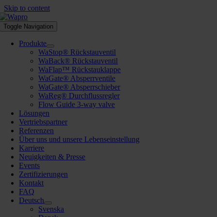
Skip to content
Toggle Navigation
Produkte
WaStop® Rückstauventil
WaBack® Rückstauventil
WaFlap™ Rückstauklappe
WaGate® Absperrventile
WaGate® Absperrschieber
WaReg® Durchflussregler
Flow Guide 3-way valve
Lösungen
Vertriebspartner
Referenzen
Über uns und unsere Lebenseinstellung
Karriere
Neuigkeiten & Presse
Events
Zertifizierungen
Kontakt
FAQ
Deutsch
Svenska