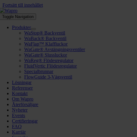
Fortsätt till innehållet
Toggle Navigation
Produkter
WaStop® Backventil
WaBack® Backventil
WaFlap™ Klaffluckor
WaGate® Avstängningsventiler
WaGate® Slussluckor
WaReg® Flödesregulator
FluidVertic Flödesregulator
Specialbrunnar
FlowGuide 3-Vägsventil
Lösningar
Referenser
Kontakt
Om Wapro
Återförsäljare
Nyheter
Events
Certifieringar
FAQ
Karriär