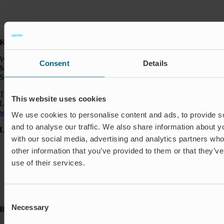
Kontakt:
Wapro AB
Consent
Details
Munkahusvägen 103
SE-37431 Karlshamn
Telefon: +46 454 185 10
This website uses cookies
Logistik: +46 72 559 94 27
wapro@wapro.com
We use cookies to personalise content and ads, to provide s
and to analyse our traffic. We also share information about yo
Lösningar
with our social media, advertising and analytics partners wh
Avstängning & Styrning
other information that you’ve provided to them or that they’v
Akvakultur
use of their services.
Bostäder
Flödesreglering
Insekter & Odör
Översvämningsskydd
Consent
Necessary
Selection
Resurser