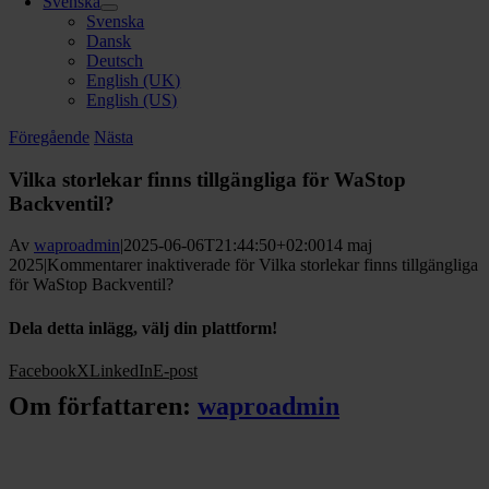
Svenska
Svenska
Dansk
Deutsch
English (UK)
English (US)
Föregående
Nästa
Vilka storlekar finns tillgängliga för WaStop
Backventil?
Av
waproadmin
|
2025-06-06T21:44:50+02:00
14 maj
2025
|
Kommentarer inaktiverade
för Vilka storlekar finns tillgängliga
för WaStop Backventil?
Dela detta inlägg, välj din plattform!
Facebook
X
LinkedIn
E-post
Om författaren:
waproadmin