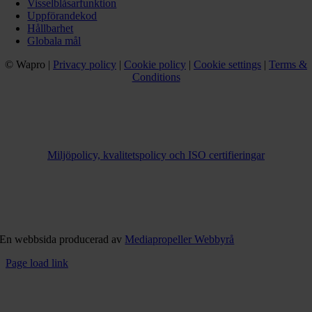
Visselblåsarfunktion
Uppförandekod
Hållbarhet
Globala mål
© Wapro |
Privacy policy
|
Cookie policy
|
Cookie settings
|
Terms &
Conditions
Miljöpolicy, kvalitetspolicy och ISO certifieringar
En webbsida producerad av
Mediapropeller Webbyrå
Page load link