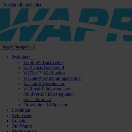
Fortsätt till innehållet
Toggle Navigation
Produkter
WaStop® Backventil
WaBack® Backventil
WaFlap™ Klaffluckor
WaGate® Avstängningsventiler
WaGate® Slussluckor
WaReg® Flödesregulator
FluidVertic Flödesregulator
Specialbrunnar
FlowGuide 3-Vägsventil
Lösningar
Referenser
Kontakt
Om Wapro
Återförsäljare