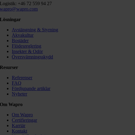
Logistik: +46 72 559 94 27
wapro@wapro.com
Lösningar
Avstängning & Styrning
Akvakultur
Bostäder
Flödesreglering
Insekter & Odör
Översvämningsskydd
Resurser
Referenser
FAQ
Fördjupande artiklar
Nyheter
Om Wapro
Om Wapro
Certifieringar
Karriär
Kontakt