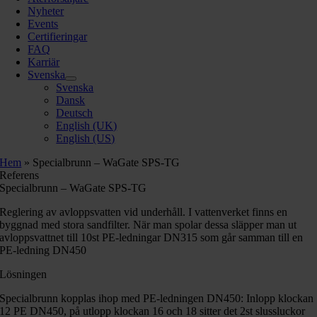
Nyheter
Events
Certifieringar
FAQ
Karriär
Svenska
Svenska
Dansk
Deutsch
English (UK)
English (US)
Hem
»
Specialbrunn – WaGate SPS-TG
Referens
Specialbrunn – WaGate SPS-TG
Reglering av avloppsvatten vid underhåll. I vattenverket finns en
byggnad med stora sandfilter. När man spolar dessa släpper man ut
avloppsvattnet till 10st PE-ledningar DN315 som går samman till en
PE-ledning DN450
Lösningen
Specialbrunn kopplas ihop med PE-ledningen DN450: Inlopp klockan
12 PE DN450, på utlopp klockan 16 och 18 sitter det 2st slussluckor