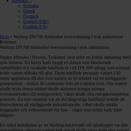
Svenska
Svenska
Dansk
Deutsch
English (UK)
English (US)
Hem
»
WaStop DN700 förhindrar översvämning i tysk industrizon
Referens
WaStop DN700 förhindrar översvämning i tysk industrizon
Staden Münster i Hessen, Tyskland, stod inför en kritisk utmaning med
sjön Semme. En bäver hade byggt en damm som blockerade
vattenflödet och orsakade bakflöde in i ett DN 800 utlopp som normalt
ledde vattnet tillbaka till sjön. Detta bakflöde pressade vattnet 150
meter uppströms till den övre kanten av en tröskel vid en närliggande
pumpstation – endast 40 centimeter från att svämma över. Om vattnet
skulle bryta denna tröskel skulle stationen tvingas pumpa
överskottsvatten till reningsverket, vilket skulle öka energikostnaderna
avsevärt. Än mer oroande var att det långvariga bakflödet hotade att
översvämma ett närliggande industriområde, vilket skulle utsätta
byggnader och verksamheter för fara – något som redan hade hänt
tidigare.
En enkel installation av en WaStop-backventil vid sjöutloppet var inte
genomförbar, eftersom vattnet helt enkelt skulle rinna förbi den genom