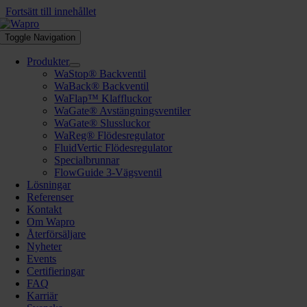
Fortsätt till innehållet
Toggle Navigation
Produkter
WaStop® Backventil
WaBack® Backventil
WaFlap™ Klaffluckor
WaGate® Avstängningsventiler
WaGate® Slussluckor
WaReg® Flödesregulator
FluidVertic Flödesregulator
Specialbrunnar
FlowGuide 3-Vägsventil
Lösningar
Referenser
Kontakt
Om Wapro
Återförsäljare
Nyheter
Events
Certifieringar
FAQ
Karriär