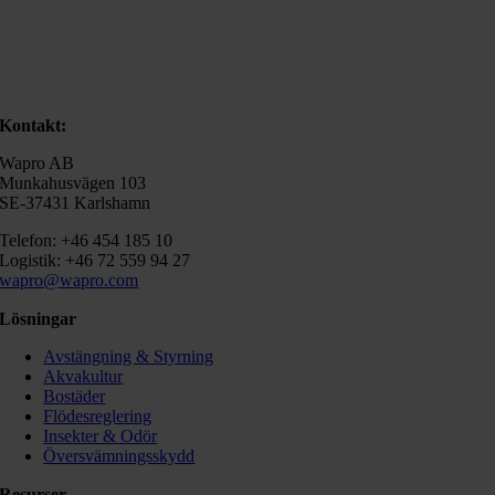
Kontakt:
Wapro AB
Munkahusvägen 103
SE-37431 Karlshamn
Telefon: +46 454 185 10
Logistik: +46 72 559 94 27
wapro@wapro.com
Lösningar
Avstängning & Styrning
Akvakultur
Bostäder
Flödesreglering
Insekter & Odör
Översvämningsskydd
Resurser