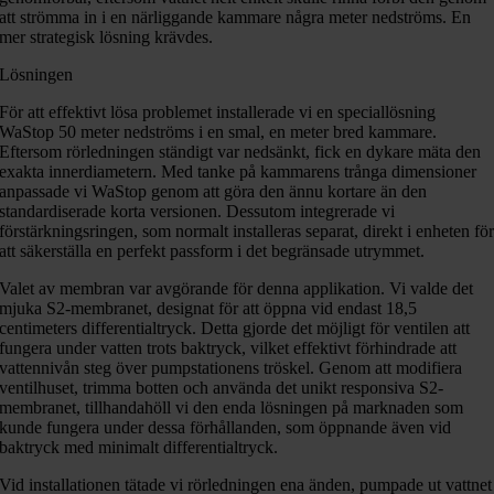
att strömma in i en närliggande kammare några meter nedströms. En
mer strategisk lösning krävdes.
Lösningen
För att effektivt lösa problemet installerade vi en speciallösning
WaStop 50 meter nedströms i en smal, en meter bred kammare.
Eftersom rörledningen ständigt var nedsänkt, fick en dykare mäta den
exakta innerdiametern. Med tanke på kammarens trånga dimensioner
anpassade vi WaStop genom att göra den ännu kortare än den
standardiserade korta versionen. Dessutom integrerade vi
förstärkningsringen, som normalt installeras separat, direkt i enheten fö
att säkerställa en perfekt passform i det begränsade utrymmet.
Valet av membran var avgörande för denna applikation. Vi valde det
mjuka S2-membranet, designat för att öppna vid endast 18,5
centimeters differentialtryck. Detta gjorde det möjligt för ventilen att
fungera under vatten trots baktryck, vilket effektivt förhindrade att
vattennivån steg över pumpstationens tröskel. Genom att modifiera
ventilhuset, trimma botten och använda det unikt responsiva S2-
membranet, tillhandahöll vi den enda lösningen på marknaden som
kunde fungera under dessa förhållanden, som öppnande även vid
baktryck med minimalt differentialtryck.
Vid installationen tätade vi rörledningen ena änden, pumpade ut vattnet