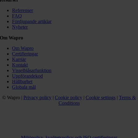
Referenser
FAQ
Fördjupande artiklar
Nyheter
Om Wapro
Om Wapro
Certifieringar
Karriär
Kontakt
Visselblåsarfunktion
Uppförandekod
Hållbarhet
Globala mål
© Wapro |
Privacy policy
|
Cookie policy
|
Cookie settings
|
Terms &
Conditions
Miljöpolicy, kvalitetspolicy och ISO certifieringar