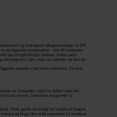
dstrømmen og forårsagede tilbagestrømning i et DN
d en nærliggende pumpestation – blot 40 centimeter
t ville øge energiforbruget markant. Endnu mere
irksomheder i fare, noget der allerede var sket før.
nærliggende kammer et par meter nedstrøms. En mere
konstant var nedsænket, måtte en dykker måle den
ede korte version. Derudover integrerede vi
tryk. Dette gjorde det muligt for ventilen at fungere
imme bunden og bruge den unikt responsive S2-membran