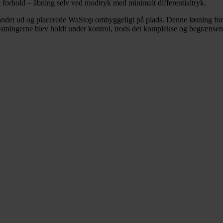
 forhold – åbning selv ved modtryk med minimalt differentialtryk.
andet ud og placerede WaStop omhyggeligt på plads. Denne løsning forhi
ostningerne blev holdt under kontrol, trods det komplekse og begrænsen