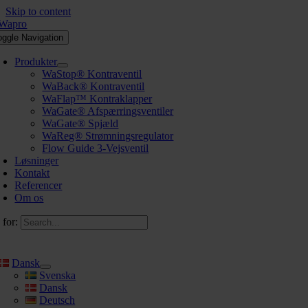
Skip to content
oggle Navigation
Produkter
WaStop® Kontraventil
WaBack® Kontraventil
WaFlap™ Kontraklapper
WaGate® Afspærringsventiler
WaGate® Spjæld
WaReg® Strømningsregulator
Flow Guide 3-Vejsventil
Løsninger
Kontakt
Referencer
Om os
 for:
Dansk
Svenska
Dansk
Deutsch