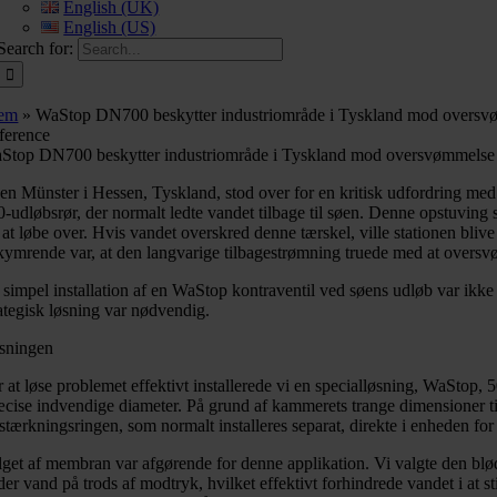
English (UK)
English (US)
Search for:
em
»
WaStop DN700 beskytter industriområde i Tyskland mod overs
ference
Stop DN700 beskytter industriområde i Tyskland mod oversvømmelse
en Münster i Hessen, Tyskland, stod over for en kritisk udfordring 
0-udløbsrør, der normalt ledte vandet tilbage til søen. Denne opstuving
a at løbe over. Hvis vandet overskred denne tærskel, ville stationen bli
kymrende var, at den langvarige tilbagestrømning truede med at oversvø
 simpel installation af en WaStop kontraventil ved søens udløb var ikk
rategisk løsning var nødvendig.
sningen
r at løse problemet effektivt installerede vi en specialløsning, WaStop
æcise indvendige diameter. På grund af kammerets trange dimensioner ti
rstærkningsringen, som normalt installeres separat, direkte i enheden fo
lget af membran var afgørende for denne applikation. Vi valgte den bløde
der vand på trods af modtryk, hvilket effektivt forhindrede vandet i a