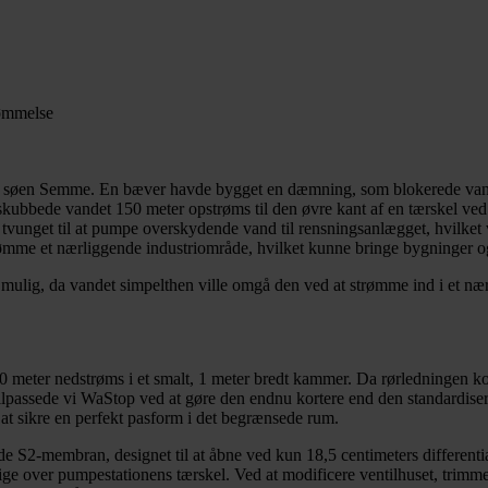
vømmelse
med søen Semme. En bæver havde bygget en dæmning, som blokerede van
 skubbede vandet 150 meter opstrøms til den øvre kant af en tærskel ve
ve tvunget til at pumpe overskydende vand til rensningsanlægget, hvilke
mme et nærliggende industriområde, hvilket kunne bringe bygninger og v
e mulig, da vandet simpelthen ville omgå den ved at strømme ind i et 
, 50 meter nedstrøms i et smalt, 1 meter bredt kammer. Da rørledningen 
lpassede vi WaStop ved at gøre den endnu kortere end den standardiser
r at sikre en perfekt pasform i det begrænsede rum.
 S2-membran, designet til at åbne ved kun 18,5 centimeters differential
t stige over pumpestationens tærskel. Ved at modificere ventilhuset, tr