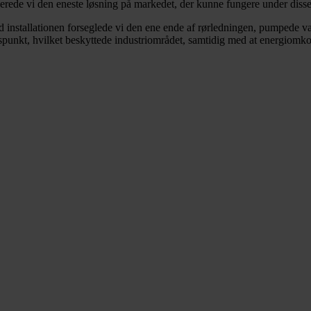
verede vi den eneste løsning på markedet, der kunne fungere under disse
d installationen forseglede vi den ene ende af rørledningen, pumpede v
dspunkt, hvilket beskyttede industriområdet, samtidig med at energiomk