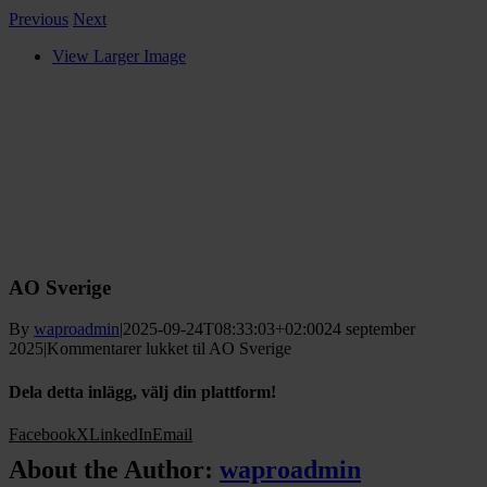
Previous
Next
View Larger Image
AO Sverige
By
waproadmin
|
2025-09-24T08:33:03+02:00
24 september
2025
|
Kommentarer lukket
til AO Sverige
Dela detta inlägg, välj din plattform!
Facebook
X
LinkedIn
Email
About the Author:
waproadmin