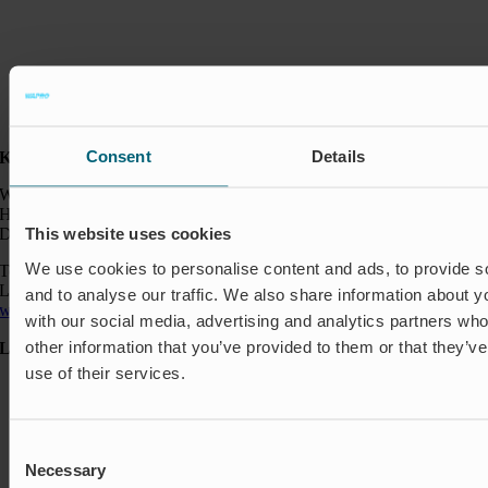
Consent
Details
Kontakt:
Wapro A/S
Hjorslevvej 27,
This website uses cookies
DK-5450 Otterup
We use cookies to personalise content and ads, to provide s
Telefon: +45 64 82 40 00
Logistik: +45 64 82 40 00
and to analyse our traffic. We also share information about yo
wapro@wapro.com
with our social media, advertising and analytics partners wh
other information that you’ve provided to them or that they’v
Løsninger
use of their services.
Akvakultur
Boliger
Nedlukning & Styring
Oversvømmelsesbeskyttelse
Consent
Insektbeskyttelse & Lugtkontrol
Necessary
Selection
Strømningsregulering