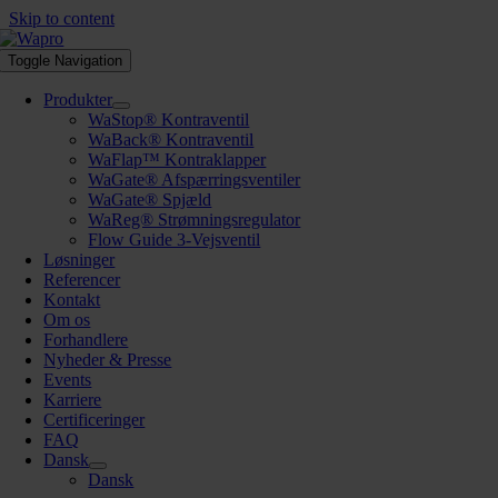
Skip to content
Toggle Navigation
Produkter
WaStop® Kontraventil
WaBack® Kontraventil
WaFlap™ Kontraklapper
WaGate® Afspærringsventiler
WaGate® Spjæld
WaReg® Strømningsregulator
Flow Guide 3-Vejsventil
Løsninger
Referencer
Kontakt
Om os
Forhandlere
Nyheder & Presse
Events
Karriere
Certificeringer
FAQ
Dansk
Dansk