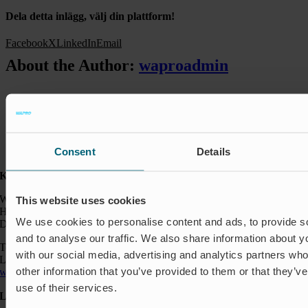
Dela detta inlägg, välj din plattform!
Facebook
X
LinkedIn
Email
About the Author:
waproadmin
Consent
Details
Kontakt:
Wapro A/S
This website uses cookies
Hjorslevvej 27,
We use cookies to personalise content and ads, to provide s
DK-5450 Otterup
and to analyse our traffic. We also share information about yo
Telefon: +45 64 82 40 00
with our social media, advertising and analytics partners wh
Logistik: +45 64 82 40 00
other information that you’ve provided to them or that they’v
wapro@wapro.com
use of their services.
Løsninger