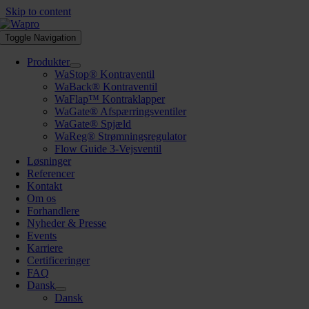
Skip to content
Toggle Navigation
Produkter
WaStop® Kontraventil
WaBack® Kontraventil
WaFlap™ Kontraklapper
WaGate® Afspærringsventiler
WaGate® Spjæld
WaReg® Strømningsregulator
Flow Guide 3-Vejsventil
Løsninger
Referencer
Kontakt
Om os
Forhandlere
Nyheder & Presse
Events
Karriere
Certificeringer
FAQ
Dansk
Dansk