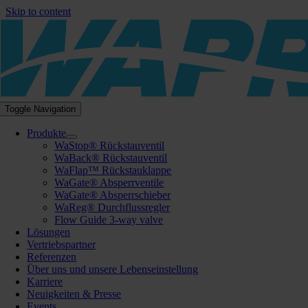
Skip to content
Toggle Navigation
Produkte
WaStop® Rückstauventil
WaBack® Rückstauventil
WaFlap™ Rückstauklappe
WaGate® Absperrventile
WaGate® Absperrschieber
WaReg® Durchflussregler
Flow Guide 3-way valve
Lösungen
Vertriebspartner
Referenzen
Über uns und unsere Lebenseinstellung
Karriere
Neuigkeiten & Presse
Events