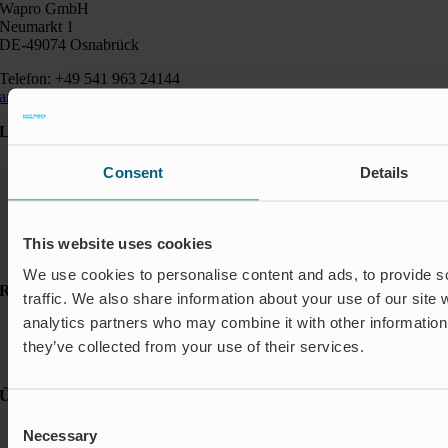
Wapro GmbH
Neumarkt 1
DE-49074 Osnabrück
Telefon: +49 541 963 24144
anfragen@wapro.com
Lösungen
Aquakultur
Consent
Details
Hochwasserschutz
Abschalt & Steuerung
Abflussregelung
Haushalt
This website uses cookies
Insektenschutz & Geruchskontrolle
We use cookies to personalise content and ads, to provide s
Ressourcen
traffic. We also share information about your use of our site 
analytics partners who may combine it with other information 
FAQ
Neuigkeiten & Presse
they’ve collected from your use of their services.
Referenzen
Über Wapro
Consent
Karriere
Necessary
Selection
Kontakt