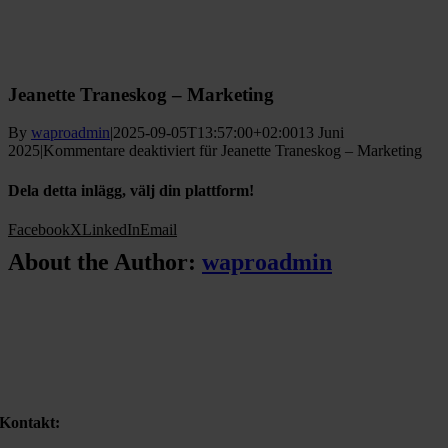
Jeanette Traneskog – Marketing
By
waproadmin
|
2025-09-05T13:57:00+02:00
13 Juni
2025
|
Kommentare deaktiviert
für Jeanette Traneskog – Marketing
Dela detta inlägg, välj din plattform!
Facebook
X
LinkedIn
Email
About the Author:
waproadmin
Kontakt: