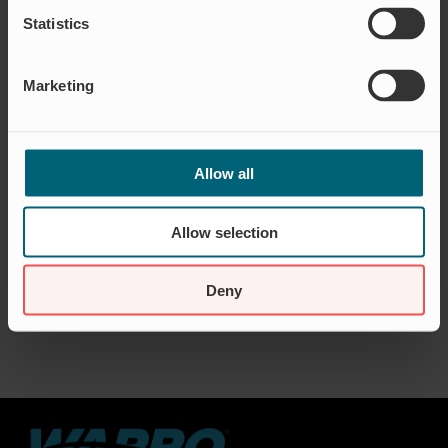
i befintliga utlandsägda företag.
Statistics
Därtill kommer utrikeshandelsministern att delta i
ett rundabordssamtal med fyra exporterande
Marketing
Blekingeföretag med ett tydligt hållbarhetsfokus:
Yellowfish, Tekotryck, Wapro och Safeman.
Utgångspunkten för efterföljande samtal är
företagens erfarenheter av internationell handel, och
Allow all
vilket stöd de fått eller saknat.
Allow selection
Deny