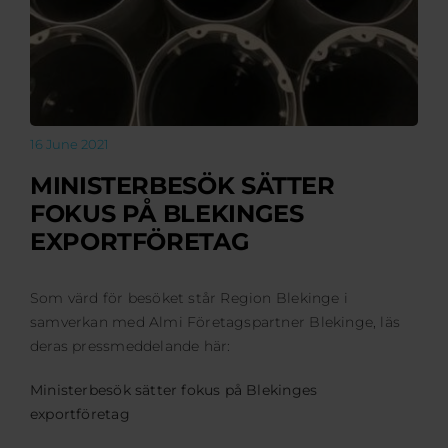
Events
Certification
FAQ
English (US)
16 June 2021
MINISTERBESÖK SÄTTER
FOKUS PÅ BLEKINGES
EXPORTFÖRETAG
Som värd för besöket står Region Blekinge i
samverkan med Almi Företagspartner Blekinge, läs
deras pressmeddelande här:
Ministerbesök sätter fokus på Blekinges
exportföretag