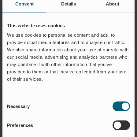
Consent
Details
About
– Vi hoppas att ministern får med sig konkreta tips
på hur regeringen kan stärka exportstödet till företag
ytterligare. Vi vill även ge en positiv bild av det
This website uses cookies
Blekinge har att erbjuda företag som vill investera
We use cookies to personalise content and ads, to
här och utnyttja Blekinges strategiska läge, nära
provide social media features and to analyse our traffic.
resten av Europa, säger Catharina Rosenquist,
We also share information about your use of our site with
näringslivsstrateg och samordnare för Regional
our social media, advertising and analytics partners who
Exportsamverkan Blekinge.
may combine it with other information that you’ve
provided to them or that they’ve collected from your use
Besöket inleds med ett besök hos NKT, där företaget
of their services.
presenterar sin roll i den gröna energiomställningen i
Europa och investeringen i det som ska bli Sveriges
tredje högsta torn, på Verkö i Karlskrona.
Consent
Necessary
Selection
Anna Hallberg får ta del av en kort film. Den beskriver
hur aktörerna i Blekinge arbetar med
exportfrämjande och samverkan. Detta för att ge
Preferences
såväl fler nya företagsetableringar som investeringar