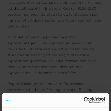
Idag genomför utrikeshandelsminister Anna Hallberg
ett digitalt besök till Blekinge. Klockan 10.30-12.30
besöker hon exportföretag i länet, företag som ser
fram emot att dela med sig av erfarenheter och idéer
till ministern.
Trots det utmanande pandemiåret har
exportföretagen i Blekinge ökat sin export. Det
förklaras till största delen av att exporten från de
stora företagen har gått bra. Några etablerade
exportföretag medverkar under besöket och delar
med sig av erfarenheter och idéer om hur
exportstödet kan förbättras och nå fler.
Region Blekinge står som värd för besöket i
samverkan med Almi Företagspartner i Blekinge.
Besöket sker inom kampanjen Hela Sverige
Exporterar, som är en del av regeringens export- och
investeringsstrategi.